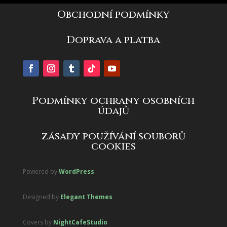
Obchodní podmínky
Doprava a platba
Podmínky ochrany osobních
údajů
zásady používání souborů
cookies
Powered by
WordPress
Designed by
Elegant Themes
Covers by
NightCafeStudio