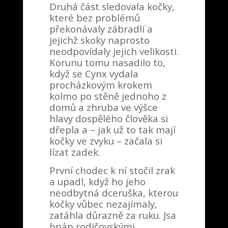
Druhá část sledovala kočky,
které bez problémů
překonávaly zábradlí a
jejichž skoky naprosto
neodpovídaly jejich velikosti.
Korunu tomu nasadilo to,
když se Cynx vydala
procházkovým krokem
kolmo po stěně jednoho z
domů a zhruba ve výšce
hlavy dospělého člověka si
dřepla a – jak už to tak mají
kočky ve zvyku – začala si
lízat zadek.
První chodec k ní stočil zrak
a upadl, když ho jeho
neodbytná dceruška, kterou
kočky vůbec nezajímaly,
zatáhla důrazně za ruku. Jsa
hnán rodičovskými