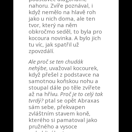
nahoru. Zvíře poznával, i
když nemělo na hlavě roh
jako u nich doma, ale ten
tvor, který na něm
obkročmo seděl, to byla pro
kocoura novinka. A bylo jich
tu víc, jak spatřil už
zpovzdálí.
Ale proč se ten chudák
nehýbe
, uvažoval kocourek,
když přešel z podstavce na
samotnou koňskou nohu a
stoupal dále po těle zvířete
až na hřívu.
Proč je to celý tak
tvrdý?
ptal se opět Abraxas
sám sebe, překvapen
zvláštním stavem koně,
kterého si pamatoval jako
pružného a vysoce