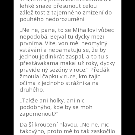
lehké snaze přesunout celou
záležitost z tajemného zmizení do
pouhého nedorozumění.
„Ne ne, pane, to se Mihailovi vůbec
nepodobá. Bejval tu dycky mezi
prvníma. Vite, von měl neomylný
vstávání a nepamatuju se, že by
jednou jedinkrát zaspal, a to tu s
přestávakama makal už roky, dycky
pravidelný sezóny v roce.“ Předák
žmoulal čapku v ruce, kmitajíc
očima z jednoho strážníka na
druhého.
„Takže ani holky, ani nic
podobnýho, kde by se moh
zapomenout?“
Další kroucení hlavou. „Ne ne, nic
takovýho, proto mě to tak zaskočilo