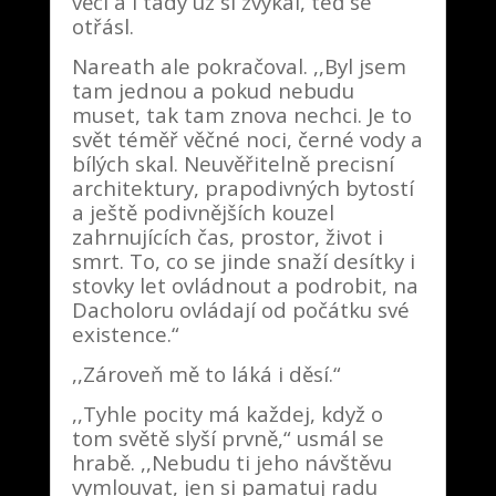
věcí a i tady už si zvykal, teď se
otřásl.
Nareath ale pokračoval. ,,Byl jsem
tam jednou a pokud nebudu
muset, tak tam znova nechci. Je to
svět téměř věčné noci, černé vody a
bílých skal. Neuvěřitelně precisní
architektury, prapodivných bytostí
a ještě podivnějších kouzel
zahrnujících čas, prostor, život i
smrt. To, co se jinde snaží desítky i
stovky let ovládnout a podrobit, na
Dacholoru ovládají od počátku své
existence.“
,,Zároveň mě to láká i děsí.“
,,Tyhle pocity má každej, když o
tom světě slyší prvně,“ usmál se
hrabě. ,,Nebudu ti jeho návštěvu
vymlouvat, jen si pamatuj radu