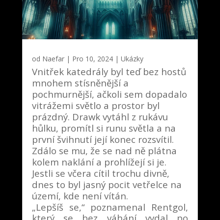
od
Naefar
|
Pro 10, 2024
|
Ukázky
Vnitřek katedrály byl teď bez hostů
mnohem stísněnější a
pochmurnější, ačkoli sem dopadalo
vitrážemi světlo a prostor byl
prázdný. Drawk vytáhl z rukávu
hůlku, promítl si runu světla a na
první švihnutí její konec rozsvítil.
Zdálo se mu, že se nad ně plátna
kolem naklání a prohlížejí si je.
Jestli se včera cítil trochu divně,
dnes to byl jasný pocit vetřelce na
území, kde není vítán.
„Lepšíš se,“ poznamenal Rentgol,
který se bez váhání vydal po