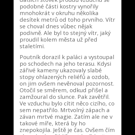
podobné části kostry vynořily
mnohokrát v okruhu několika
desítek metrů od toho prvního. Vítr
se choval dnes vůbec nějak
podivně. Ale byl to stejný vítr, jaký
proudil kolem města už před
staletími.
Poutník dorazil k paláci a vystoupal
po schodech na jeho terasu. Kdysi
zářivé kameny ukazovaly slabé
stopy ohlazených reliéfů a ozdob,
on jim ovšem nevěnoval pozornost.
Otočil se směrem, odkud přišel a
zamžoural do slunce. Pak zavětřil.
Ve vzduchu bylo cítit něco cizího, co
sem nepatřilo. Mrtvolný zápach a
závan mrtvé magie. Zatím ale ne v
takové míře, která by ho
znepokojila. Ještě je čas. Ovšem čím