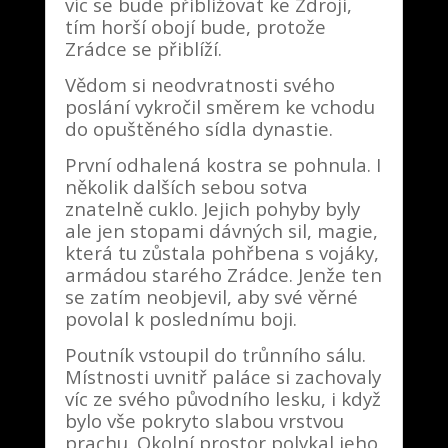
víc se bude přibližovat ke Zdroji,
tím horší obojí bude, protože
Zrádce se přiblíží.
Vědom si neodvratnosti svého
poslání vykročil směrem ke vchodu
do opuštěného sídla dynastie.
První odhalená kostra se pohnula. I
několik dalších sebou sotva
znatelně cuklo. Jejich pohyby byly
ale jen stopami dávných sil, magie,
která tu zůstala pohřbena s vojáky,
armádou starého Zrádce. Jenže ten
se zatím neobjevil, aby své věrné
povolal k poslednímu boji.
Poutník vstoupil do trůnního sálu.
Místnosti uvnitř paláce si zachovaly
víc ze svého původního lesku, i když
bylo vše pokryto slabou vrstvou
prachu. Okolní prostor polykal jeho