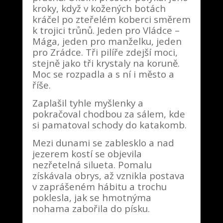
kroky, když v kožených botách
kráčel po zteřelém koberci směrem
k trojici trůnů. Jeden pro Vládce –
Mága, jeden pro manželku, jeden
pro Zrádce. Tři pilíře zdejší moci,
stejně jako tři krystaly na koruně.
Moc se rozpadla a s ní i město a
říše.
Zaplašil tyhle myšlenky a
pokračoval chodbou za sálem, kde
si pamatoval schody do katakomb.
Mezi dunami se zablesklo a nad
jezerem kostí se objevila
nezřetelná silueta. Pomalu
získávala obrys, až vznikla postava
v zaprášeném hábitu a trochu
poklesla, jak se hmotnýma
nohama zabořila do písku.