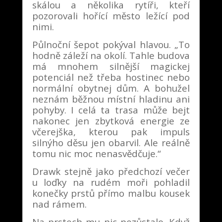
skálou a několika rytíři, kteří
pozorovali hořící město ležící pod
nimi.
Půlnoční šepot pokýval hlavou. „To
hodně záleží na okolí. Tahle budova
má mnohem silnější magickej
potenciál než třeba hostinec nebo
normální obytnej dům. A bohužel
neznám běžnou místní hladinu ani
pohyby. I celá ta trasa může bejt
nakonec jen zbytková energie ze
včerejška, kterou pak impuls
silnýho děsu jen obarvil. Ale reálně
tomu nic moc nenasvědčuje.“
Drawk stejně jako předchozí večer
u loďky na rudém moři pohladil
konečky prstů přímo malbu kousek
nad rámem.
Na prstech mu nic nezůstalo. Když