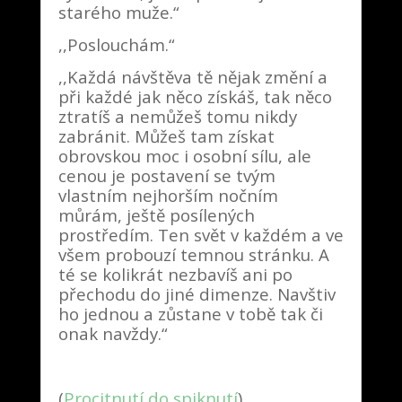
starého muže.“
,,Poslouchám.“
,,Každá návštěva tě nějak změní a
při každé jak něco získáš, tak něco
ztratíš a nemůžeš tomu nikdy
zabránit. Můžeš tam získat
obrovskou moc i osobní sílu, ale
cenou je postavení se tvým
vlastním nejhorším nočním
můrám, ještě posílených
prostředím. Ten svět v každém a ve
všem probouzí temnou stránku. A
té se kolikrát nezbavíš ani po
přechodu do jiné dimenze. Navštiv
ho jednou a zůstane v tobě tak či
onak navždy.“
(
Procitnutí do spiknutí
)