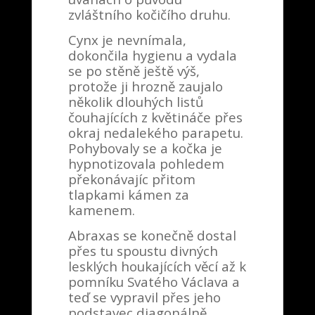
zvláštního kočičího druhu.
Cynx je nevnímala,
dokončila hygienu a vydala
se po stěně ještě výš,
protože ji hrozně zaujalo
několik dlouhých listů
čouhajících z květináče přes
okraj nedalekého parapetu.
Pohybovaly se a kočka je
hypnotizovala pohledem
překonávajíc přitom
tlapkami kámen za
kamenem.
Abraxas se konečně dostal
přes tu spoustu divných
lesklých houkajících věcí až k
pomníku Svatého Václava a
teď se vypravil přes jeho
podstavec diagonálně