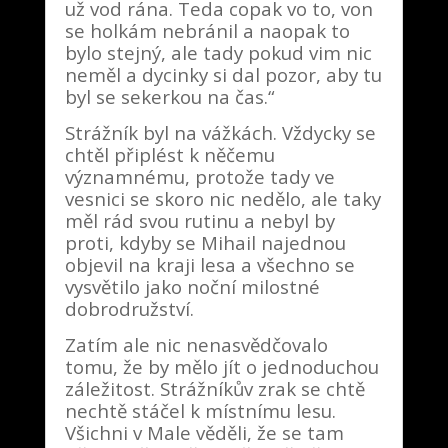
už vod rána. Teda copak vo to, von
se holkám nebránil a naopak to
bylo stejný, ale tady pokud vim nic
neměl a dycinky si dal pozor, aby tu
byl se sekerkou na čas.“
Strážník byl na vážkách. Vždycky se
chtěl připlést k něčemu
významnému, protože tady ve
vesnici se skoro nic nedělo, ale taky
měl rád svou rutinu a nebyl by
proti, kdyby se Mihail najednou
objevil na kraji lesa a všechno se
vysvětilo jako noční milostné
dobrodružství.
Zatím ale nic nenasvědčovalo
tomu, že by mělo jít o jednoduchou
záležitost. Strážníkův zrak se chtě
nechtě stáčel k místnímu lesu.
Všichni v Male věděli, že se tam