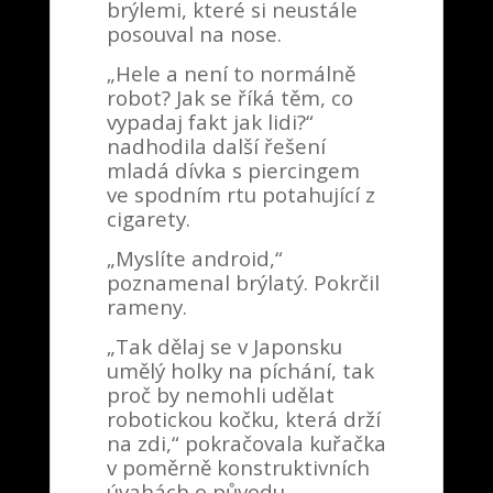
brýlemi, které si neustále
posouval na nose.
„Hele a není to normálně
robot? Jak se říká těm, co
vypadaj fakt jak lidi?“
nadhodila další řešení
mladá dívka s piercingem
ve spodním rtu potahující z
cigarety.
„Myslíte android,“
poznamenal brýlatý. Pokrčil
rameny.
„Tak dělaj se v Japonsku
umělý holky na píchání, tak
proč by nemohli udělat
robotickou kočku, která drží
na zdi,“ pokračovala kuřačka
v poměrně konstruktivních
úvahách o původu