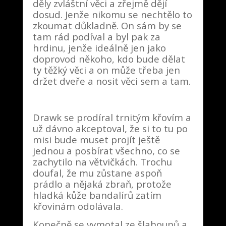
děly zvláštní věci a zřejmě dějí
dosud. Jenže nikomu se nechtělo to
zkoumat důkladně. On sám by se
tam rád podíval a byl pak za
hrdinu, jenže ideálně jen jako
doprovod někoho, kdo bude dělat
ty těžký věci a on může třeba jen
držet dveře a nosit věci sem a tam.
Drawk se prodíral trnitým křovím a
už dávno akceptoval, že si to tu po
misi bude muset projít ještě
jednou a posbírat všechno, co se
zachytilo na větvičkách. Trochu
doufal, že mu zůstane aspoň
prádlo a nějaká zbraň, protože
hladká kůže bandalírů zatím
křovinám odolávala.
Konečně se vymotal ze šlahounů a