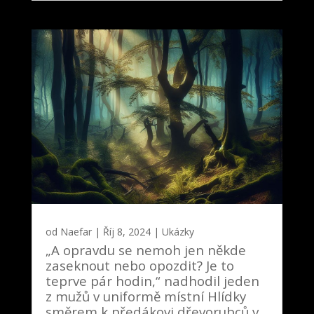
od
Naefar
|
Říj 8, 2024
|
Ukázky
„A opravdu se nemoh jen někde
zaseknout nebo opozdit? Je to
teprve pár hodin,“ nadhodil jeden
z mužů v uniformě místní Hlídky
směrem k předákovi dřevorubců v