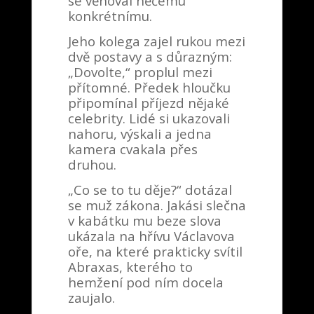
se věnoval něčemu
konkrétnímu.
Jeho kolega zajel rukou mezi
dvě postavy a s důrazným:
„Dovolte,“ proplul mezi
přítomné. Předek hloučku
připomínal příjezd nějaké
celebrity. Lidé si ukazovali
nahoru, výskali a jedna
kamera cvakala přes
druhou.
„Co se to tu děje?“ dotázal
se muž zákona. Jakási slečna
v kabátku mu beze slova
ukázala na hřívu Václavova
oře, na které prakticky svítil
Abraxas, kterého to
hemžení pod ním docela
zaujalo.