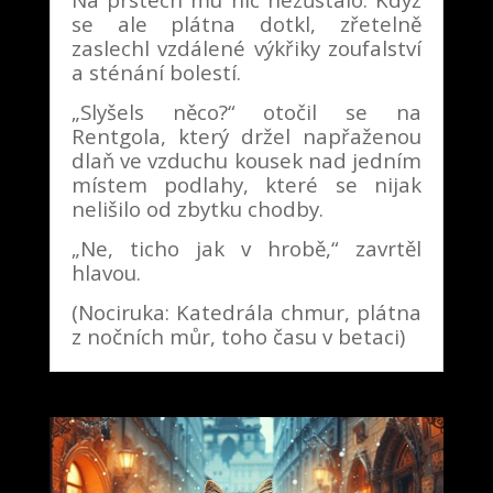
se ale plátna dotkl, zřetelně
zaslechl vzdálené výkřiky zoufalství
a sténání bolestí.
„Slyšels něco?“ otočil se na
Rentgola, který držel napřaženou
dlaň ve vzduchu kousek nad jedním
místem podlahy, které se nijak
nelišilo od zbytku chodby.
„Ne, ticho jak v hrobě,“ zavrtěl
hlavou.
(Nociruka: Katedrála chmur, plátna
z nočních můr, toho času v betaci)