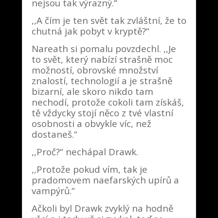
nejsou tak výrazný.“
,,A čím je ten svět tak zvláštní, že to
chutná jak pobyt v kryptě?“
Nareath si pomalu povzdechl. ,,Je
to svět, který nabízí strašně moc
možností, obrovské množství
znalostí, technologií a je strašně
bizarní, ale skoro nikdo tam
nechodí, protože cokoli tam získáš,
tě vždycky stojí něco z tvé vlastní
osobnosti a obvykle víc, než
dostaneš.“
,,Proč?“ nechápal Drawk.
,,Protože pokud vím, tak je
pradomovem naefarských upírů a
vampýrů.“
Ačkoli byl Drawk zvyklý na hodně