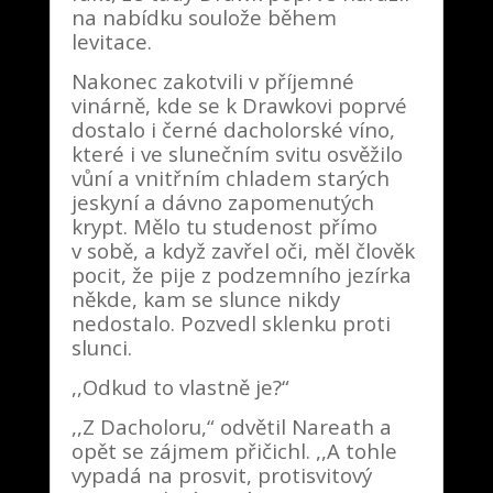
na nabídku soulože během
levitace.
Nakonec zakotvili v příjemné
vinárně, kde se k Drawkovi poprvé
dostalo i černé dacholorské víno,
které i ve slunečním svitu osvěžilo
vůní a vnitřním chladem starých
jeskyní a dávno zapomenutých
krypt. Mělo tu studenost přímo
v sobě, a když zavřel oči, měl člověk
pocit, že pije z podzemního jezírka
někde, kam se slunce nikdy
nedostalo. Pozvedl sklenku proti
slunci.
,,Odkud to vlastně je?“
,,Z Dacholoru,“ odvětil Nareath a
opět se zájmem přičichl. ,,A tohle
vypadá na prosvit, protisvitový