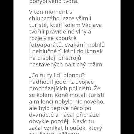
pohyblivého tvora.
V ten moment si
chlupatého lezce všimli
turisté, kteří kolem Václava
tvořili pravidelné vlny a
rozjely se spouště
fotoaparátů, cvakání mobilů
i nehlučné ťukání do ikonek
na displeji přístrojů
nastavených na tichý režim.
„Co tu ty lidi blbnou?“
nadhodil jeden z dvojice
procházejících policistů. Že
se kolem Koně motali turisti
a milenci nebylo nic nového,
ale bylo teprve něco po
dvanácté a nával přicházel
obvykle později. Navíc tu
začal vznikat hlouček, který