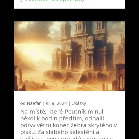
od
Naefar
|
Říj 8, 2024
|
Ukázky
Na místě, které Poutník minul
několik hodin předtím, odhalil
poryv větru konec žebra skrytého v
písku. Za slabého šelestění a
dalších stovek proudů vzduchu se