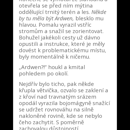
otevřela se před ním mýtina
oddělující trnitý terén a les.
Někde
by tu měla být Ardwen,
blesklo mu
hlavou. Pomalu vyrazil vstříc
stromům a snažil se zorientovat.
Bohužel jakékoli cesty už dávno
opustili a instrukce, které je měly
dovést k problematickému místu,
byly momentálně k ničemu.
„Ardwen?!“ houkl a kmital
pohledem po okolí.
Nejdřív bylo ticho, pak někde
křupla větvička, ozvalo se zaklení a
z křoví nad travnatým srázem
opodál vyrazila bojomágyně snažící
se udržet rovnováhu na silně
nakloněné rovině, kde se nebylo
čeho zachytit. S poměrně
zachovalou důstojností