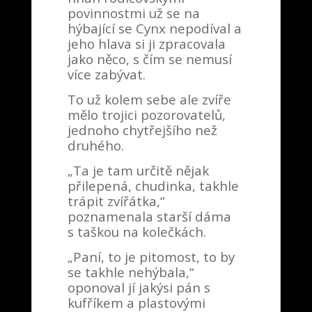
povinnostmi už se na
hýbající se Cynx nepodíval a
jeho hlava si ji zpracovala
jako něco, s čím se nemusí
více zabývat.
To už kolem sebe ale zvíře
mělo trojici pozorovatelů,
jednoho chytřejšího než
druhého.
„Ta je tam určitě nějak
přilepená, chudinka, takhle
trápit zvířátka,“
poznamenala starší dáma
s taškou na kolečkách.
„Paní, to je pitomost, to by
se takhle nehýbala,“
oponoval jí jakýsi pán s
kufříkem a plastovými