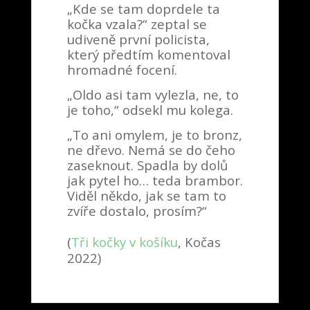
„Kde se tam doprdele ta
kočka vzala?“ zeptal se
udiveně první policista,
který předtím komentoval
hromadné focení.
„Oldo asi tam vylezla, ne, to
je toho,“ odsekl mu kolega.
„To ani omylem, je to bronz,
ne dřevo. Nemá se do čeho
zaseknout. Spadla by dolů
jak pytel ho… teda brambor.
Viděl někdo, jak se tam to
zvíře dostalo, prosím?“
(
Tři kočky v košíku
, Kočas
2022)