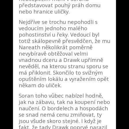
představovat pouhý práh domu
nebo hranice uličky.
Nejdříve se trochu nepohodli s
vedoucím jednoho malého
pohostinství u řeky. Vedoucí byl
totiž skálopevně přesvědčen, že mu
Nareath několikrát poměrně
nevybíravě obtěžoval velmi
vnadnou dceru a Drawk upřímně
nevěděl, na kterou stranu sporu se
má přiklonit. Skončilo to svižným
opuštěním lokálu a vyražením opět
někam do uliček.
Soran toho vůbec nabízel hodně,
jak na zábavu, tak na koupení nebo
naučení. O bordelech a hospodách
se snad nemá cenu zmiňovat, ty
jsou všude skoro stejné. I když je
fakt, že tady Drawk poprvé narazil