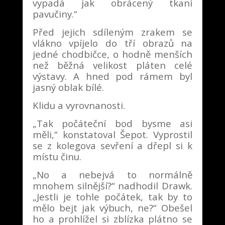
vypadá jak obrácený tkaní
pavučiny.“
Před jejich sdíleným zrakem se
vlákno vpíjelo do tří obrazů na
jedné chodbičce, o hodně menších
než běžná velikost pláten celé
výstavy. A hned pod rámem byl
jasný oblak bílé.
Klidu a vyrovnanosti.
„Tak počáteční bod bysme asi
měli,“ konstatoval Šepot. Vyprostil
se z kolegova sevření a dřepl si k
místu činu.
„No a nebejvá to normálně
mnohem silnější?“ nadhodil Drawk.
„Jestli je tohle počátek, tak by to
mělo bejt jak výbuch, ne?“ Obešel
ho a prohlížel si zblízka plátno se