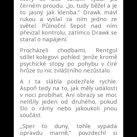
černém proudu. „Jo, tudy běžel a je
to jasný jak klenba.“ Drawk mávl
rukou a vyslal za ním jedno ze
světel. Půlnoční šepot nad ním
převzal kontrolu, zatímco Drawk se
staral o napájení.
Procházeli chodbami, Rentgol
sdílel kolegovi pohled. Jenže kromě
psychické stopy po pohybu v čiré
hrůze tu nic zvláštního nezůstalo.
A i ta slábla podezřele rychle.
Aspoň tedy na to, jak měly události
v noci probíhat. Ani obrazy se moc
nelišily jeden od druhého, pokud
šlo o rámy nebo jakoukoli jinou
součást.
„Sper to duny, tohle vypadá
opravdu marně,“ povzdechl si