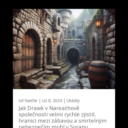
od
Naefar
|
Lis 8, 2024
|
Ukázky
Jak Drawk v Nareathově
společnosti velmi rychle zjistil,
hranici mezi zábavou a smrtelným
nebezpečím mohl v Soranu