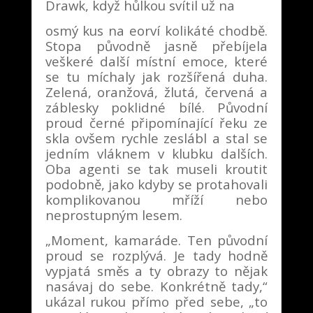
Drawk, když hůlkou svítil už na
osmý kus na eorví kolikáté chodbě.
Stopa původně jasně přebíjela
veškeré další místní emoce, které
se tu míchaly jak rozšířená duha.
Zelená, oranžová, žlutá, červená a
záblesky poklidné bílé. Původní
proud černé připomínající řeku ze
skla ovšem rychle zeslábl a stal se
jedním vláknem v klubku dalších.
Oba agenti se tak museli kroutit
podobně, jako kdyby se protahovali
komplikovanou mříží nebo
neprostupným lesem.
„Moment, kamaráde. Ten původní
proud se rozplývá. Je tady hodně
vypjatá směs a ty obrazy to nějak
nasávaj do sebe. Konkrétně tady,“
ukázal rukou přímo před sebe, „to