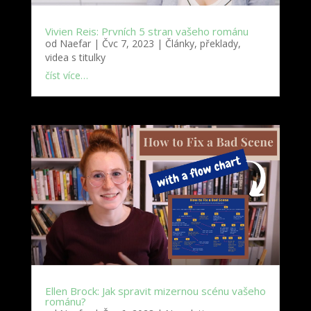
Vivien Reis: Prvních 5 stran vašeho románu
od
Naefar
|
Čvc 7, 2023
|
Články, překlady,
videa s titulky
číst více…
Ellen Brock: Jak spravit mizernou scénu vašeho
románu?