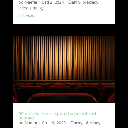
od
Naefar
|
Led 2, 2024
|
Články, překlady,
videa s titulky
číst více…
99 otázek, které je potřeba položit vaší
postavě
od
Naefar
|
Pro 19, 2023
|
Články, překlady,