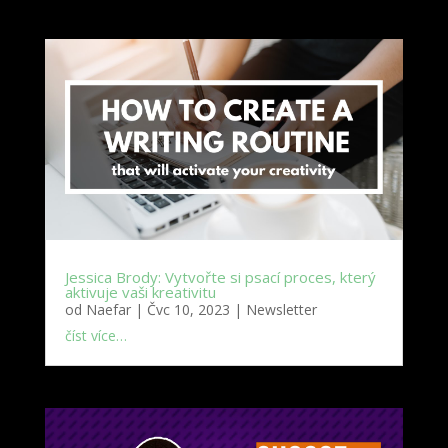
Jessica Brody: Vytvořte si psací proces, který
aktivuje vaši kreativitu
od
Naefar
|
Čvc 10, 2023
|
Newsletter
číst více…