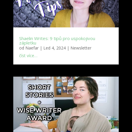
Shaelin Writes: 9 tipů pro uspokojivou
zápletku
od
Naefar
|
Led 4, 2024
|
Newsletter
číst více…