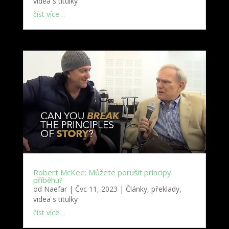
videa s titulky
číst více…
Robert McKee: Můžete porušit principy
příběhu?
od
Naefar
|
Čvc 11, 2023
|
Články, překlady,
videa s titulky
číst více…