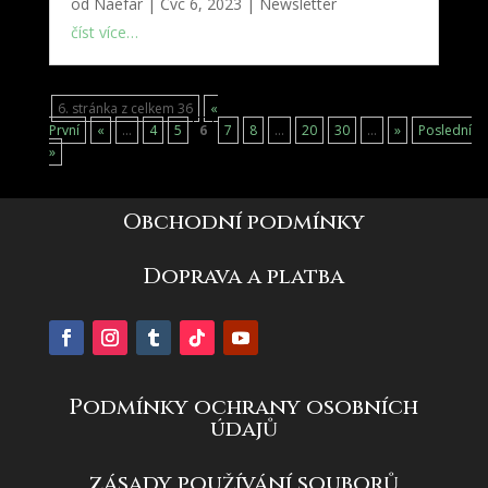
od
Naefar
|
Čvc 6, 2023
|
Newsletter
číst více…
6. stránka z celkem 36
«
První
«
...
4
5
6
7
8
...
20
30
...
»
Poslední
»
Obchodní podmínky
Doprava a platba
Podmínky ochrany osobních
údajů
zásady používání souborů