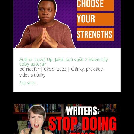
Author Level Up: Jaké jsou vaše 2 hlavní síly
coby autora?
od
Naefar
|
Čvc 9, 2023
|
Články, překlady,
videa s titulky
číst více…