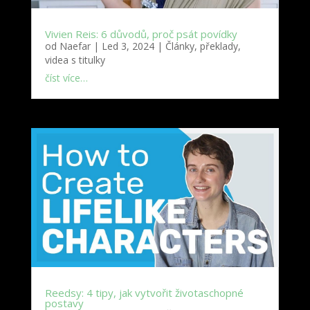
Vivien Reis: 6 důvodů, proč psát povídky
od
Naefar
|
Led 3, 2024
|
Články, překlady,
videa s titulky
číst více…
Reedsy: 4 tipy, jak vytvořit životaschopné
postavy