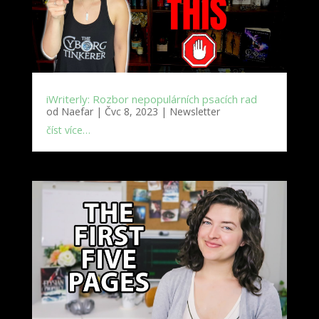
iWriterly: Rozbor nepopulárních psacích rad
od
Naefar
|
Čvc 8, 2023
|
Newsletter
číst více…