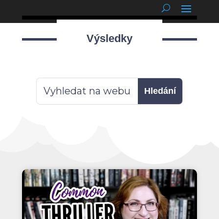
podnětné myšlenky
Výsledky