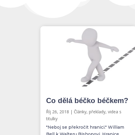
Co dělá béčko béčkem?
Říj 26, 2018
|
Články, překlady, videa s
titulky
"Neboj se překročit hranici." William
Bell k Walteru Bishopovi, Hranice