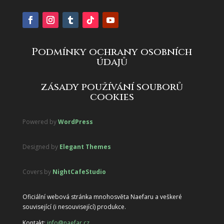
Podmínky ochrany osobních
údajů
zásady používání souborů
cookies
Powered by
WordPress
Designed by
Elegant Themes
Covers by
NightCafeStudio
Oficiální webová stránka mnohosvěta Naefaru a veškeré
související (i nesouvisející) produkce.
Kontakt:
info@naefar.cz