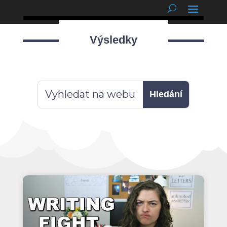
podnětné myšlenky
Výsledky