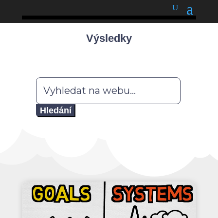
podnětné myšlenky
Výsledky
Hledat: