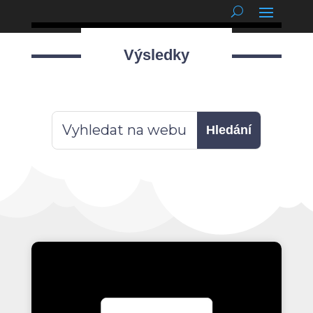
podnětné myšlenky
Výsledky