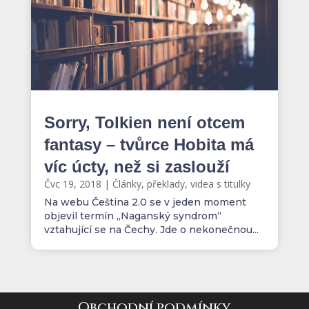
Sorry, Tolkien není otcem
fantasy – tvůrce Hobita má
víc úcty, než si zaslouží
Čvc 19, 2018
|
Články, překlady, videa s titulky
Na webu Čeština 2.0 se v jeden moment
objevil termín „Naganský syndrom“
vztahující se na Čechy. Jde o nekonečnou...
Obchodní podmínky