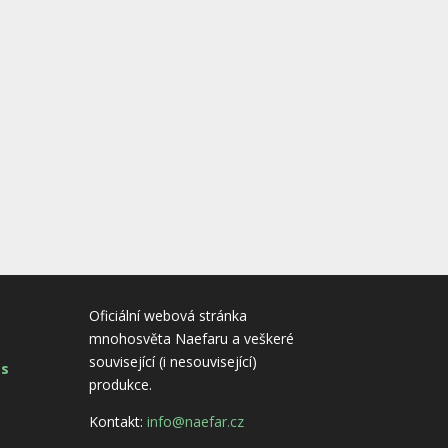
Oficiální webová stránka
mnohosvěta Naefaru a veškeré
související (i nesouvisející)
es
produkce.
Kontakt:
info@naefar.cz