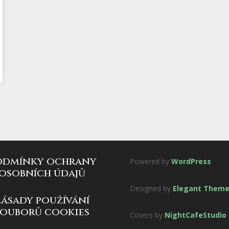
odmínky ochrany
Powered by
WordPress
osobních údajů
Designed by
Elegant Them
zásady používání
souborů cookies
Covers by
NightCafeStudio