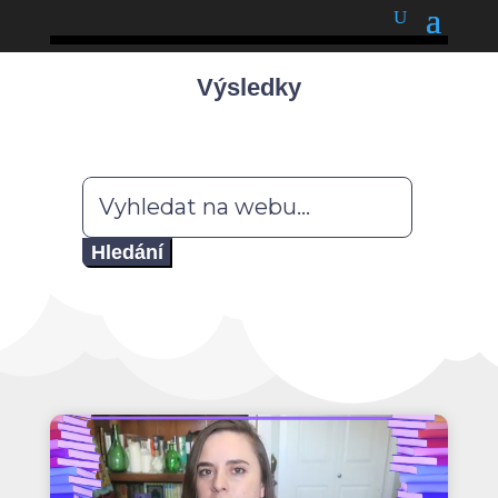
podnětné myšlenky
Výsledky
Hledat: