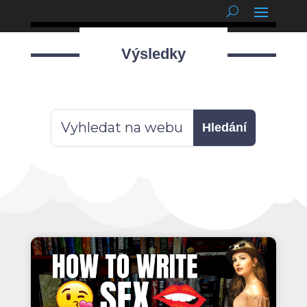
podnětné myšlenky
Výsledky