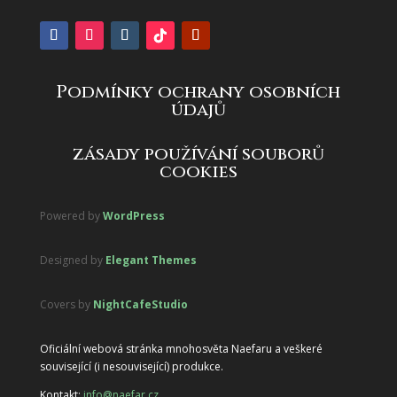
Podmínky ochrany osobních
údajů
zásady používání souborů
cookies
Powered by
WordPress
Designed by
Elegant Themes
Covers by
NightCafeStudio
Oficiální webová stránka mnohosvěta Naefaru a veškeré
související (i nesouvisející) produkce.
Kontakt:
info@naefar.cz