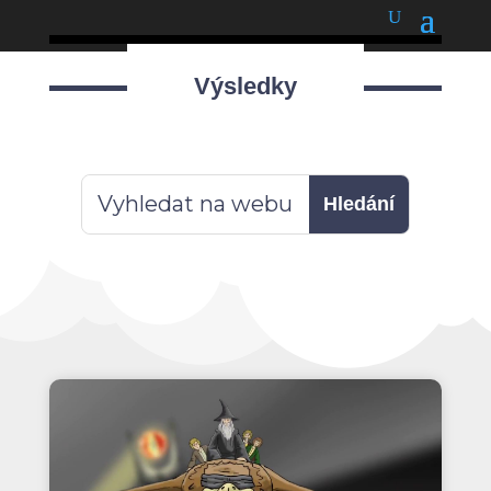
podnětné myšlenky
Výsledky