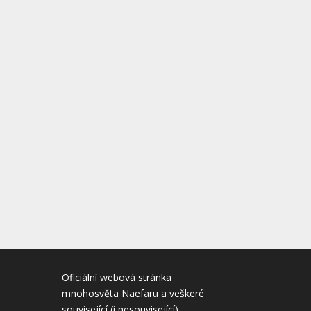
Oficiální webová stránka
mnohosvěta Naefaru a veškeré
související (i nesouvisející)