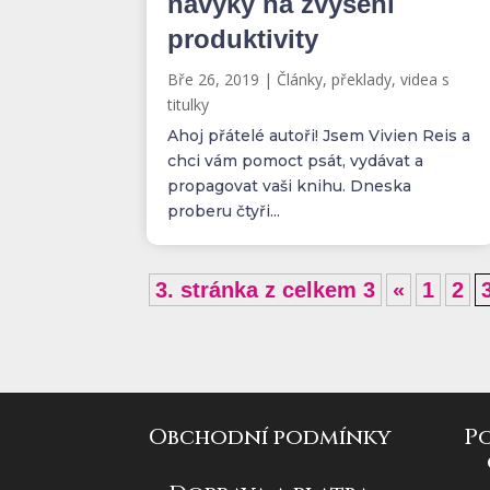
návyky na zvýšení
produktivity
Bře 26, 2019
|
Články, překlady, videa s
titulky
Ahoj přátelé autoři! Jsem Vivien Reis a
chci vám pomoct psát, vydávat a
propagovat vaši knihu. Dneska
proberu čtyři...
3. stránka z celkem 3
«
1
2
Obchodní podmínky
P