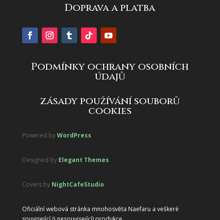
Doprava a platba
Podmínky ochrany osobních
údajů
zásady používání souborů
cookies
Powered by
WordPress
Designed by
Elegant Themes
Covers by
NightCafeStudio
Oficiální webová stránka mnohosvěta Naefaru a veškeré
související (i nesouvisející) produkce.