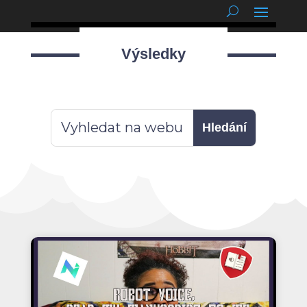
podnětné myšlenky
Výsledky