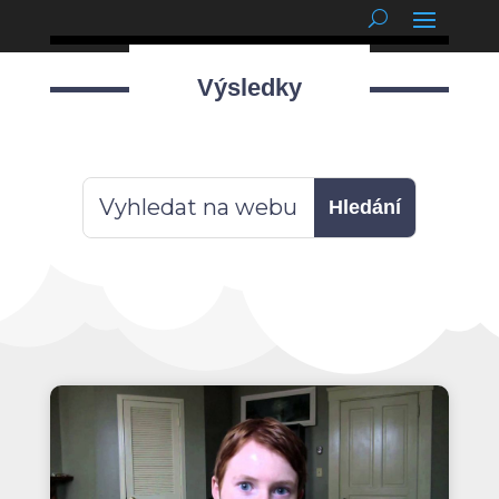
podnětné myšlenky
Výsledky