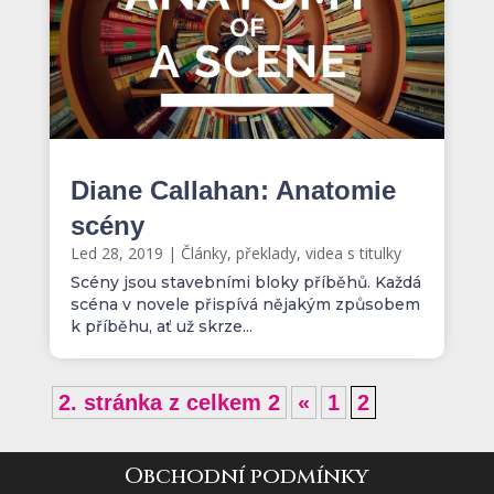
Diane Callahan: Anatomie
scény
Led 28, 2019
|
Články, překlady, videa s titulky
Scény jsou stavebními bloky příběhů. Každá
scéna v novele přispívá nějakým způsobem
k příběhu, ať už skrze...
2. stránka z celkem 2
«
1
2
Obchodní podmínky