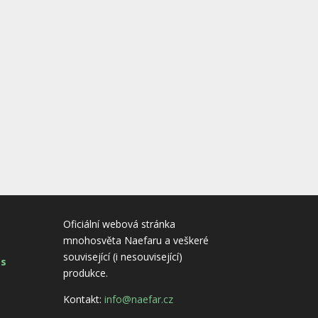
Oficiální webová stránka
mnohosvěta Naefaru a veškeré
související (i nesouvisející)
es
produkce.
Kontakt:
info@naefar.cz