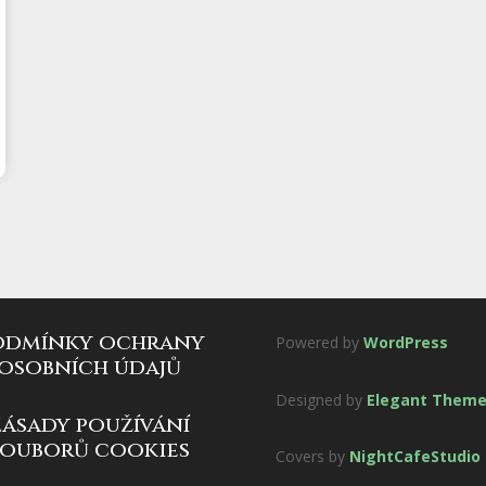
odmínky ochrany
Powered by
WordPress
osobních údajů
Designed by
Elegant Them
zásady používání
souborů cookies
Covers by
NightCafeStudio