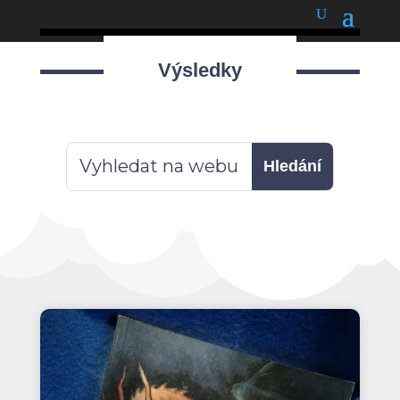
podnětné myšlenky
Výsledky