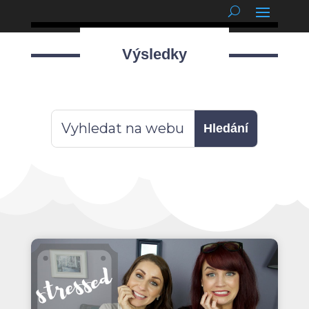
podnětné myšlenky
Výsledky