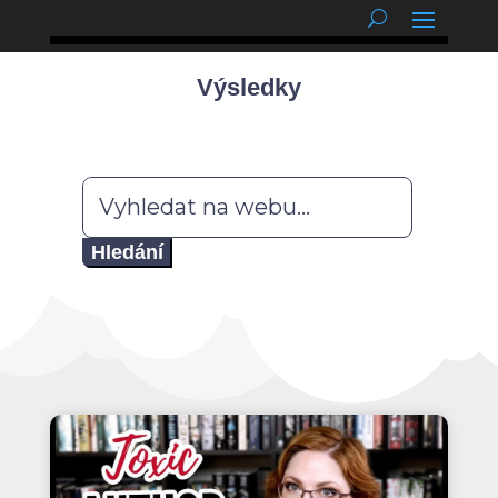
podnětné myšlenky
Výsledky
Hledat: