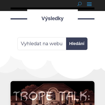
podnětné myšlenky
Výsledky