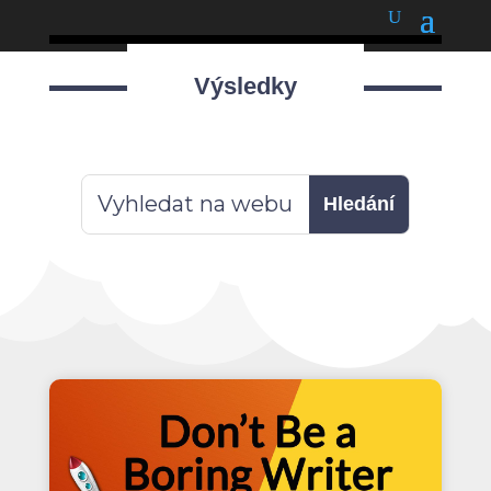
podnětné myšlenky
Výsledky