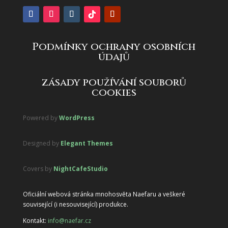
Podmínky ochrany osobních
údajů
zásady používání souborů
cookies
Powered by
WordPress
Designed by
Elegant Themes
Covers by
NightCafeStudio
Oficiální webová stránka mnohosvěta Naefaru a veškeré
související (i nesouvisející) produkce.
Kontakt:
info@naefar.cz