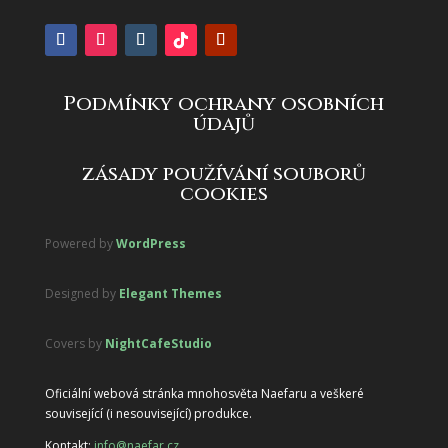
Podmínky ochrany osobních
údajů
zásady používání souborů
cookies
Powered by
WordPress
Designed by
Elegant Themes
Covers by
NightCafeStudio
Oficiální webová stránka mnohosvěta Naefaru a veškeré
související (i nesouvisející) produkce.
Kontakt:
info@naefar.cz