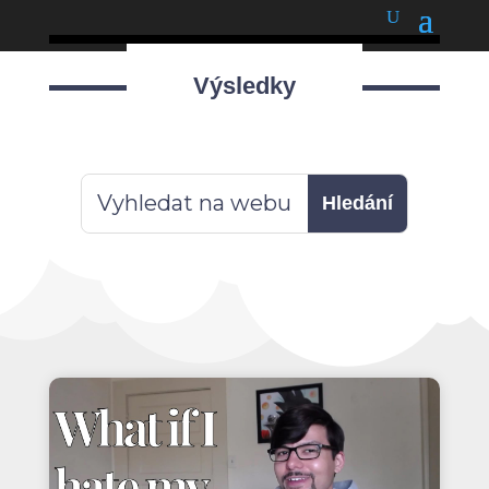
podnětné myšlenky
Výsledky