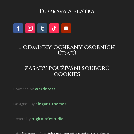
Doprava a platba
Podmínky ochrany osobních
údajů
zásady používání souborů
cookies
Powered by
WordPress
Designed by
Elegant Themes
Covers by
NightCafeStudio
Oficiální webová stránka mnohosvěta Naefaru a veškeré