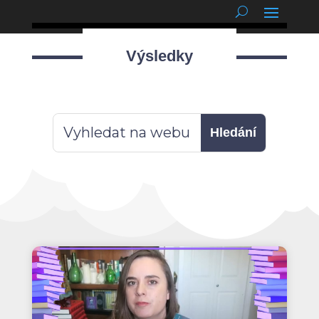
podnětné myšlenky
Výsledky