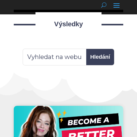
podnětné myšlenky
Výsledky