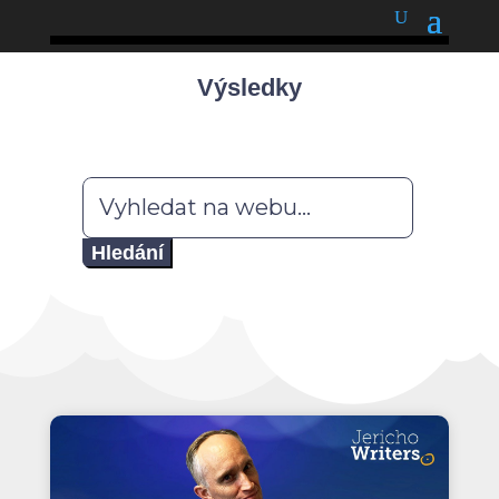
podnětné myšlenky
Výsledky
Hledat: