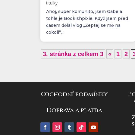
titulky
Ahoj, super komunito, jsem Gabe a
tohle je Bookishpixie. Když jsem před
časem dělal vlog „Zeptej se mě na
cokoli“,...
3. stránka z celkem 3
«
1
2
Obchodní podmínky
P
Doprava a platba