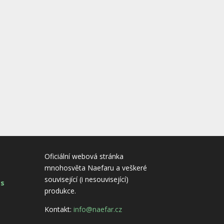
Oficiální webová stránka
mnohosvěta Naefaru a veškeré
související (i nesouvisející)
es
produkce.
Kontakt:
info@naefar.cz