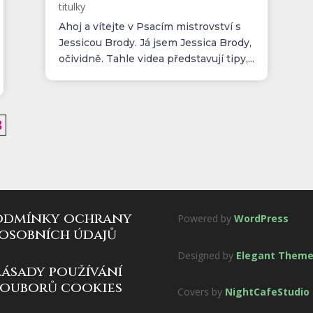
titulky
Ahoj a vítejte v Psacím mistrovství s
Jessicou Brody. Já jsem Jessica Brody,
očividně. Tahle videa představují tipy,...
3
odmínky ochrany
Powered by
WordPress
osobních údajů
Designed by
Elegant Them
zásady používání
souborů cookies
Covers by
NightCafeStudio