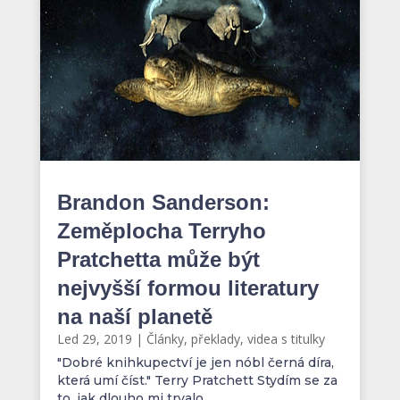
Brandon Sanderson:
Zeměplocha Terryho
Pratchetta může být
nejvyšší formou literatury
na naší planetě
Led 29, 2019
|
Články, překlady, videa s titulky
"Dobré knihkupectví je jen nóbl černá díra,
která umí číst." Terry Pratchett Stydím se za
to, jak dlouho mi trvalo...