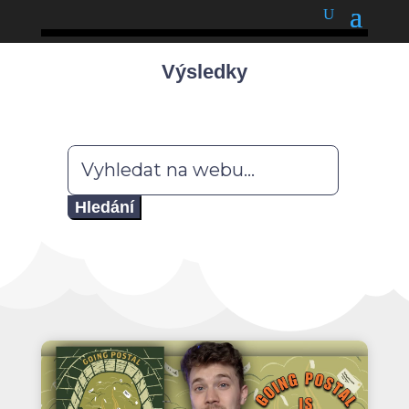
podnětné myšlenky
Výsledky
Hledat: