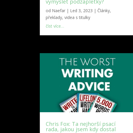
vymyslet podzápletky?
od
Naefar
|
Led 3, 2023
|
Články,
překlady, videa s titulky
číst více…
Chris Fox: Ta nejhorší psací
rada, jakou jsem kdy dostal