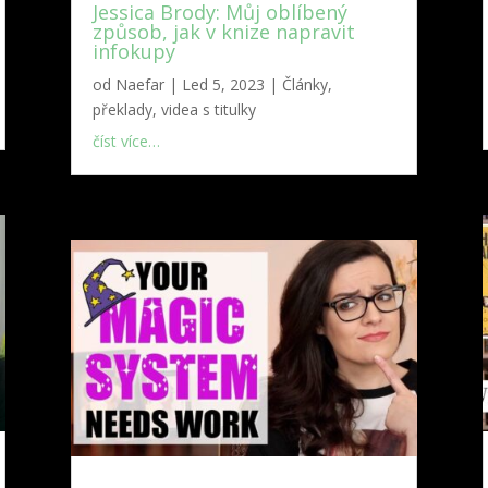
Jessica Brody: Můj oblíbený
způsob, jak v knize napravit
infokupy
od
Naefar
|
Led 5, 2023
|
Články,
překlady, videa s titulky
číst více…