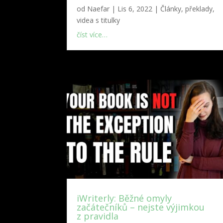
od
Naefar
|
Lis 6, 2022
|
Články, překlady,
videa s titulky
číst více…
iWriterly: Běžné omyly
začátečníků – nejste výjimkou
z pravidla