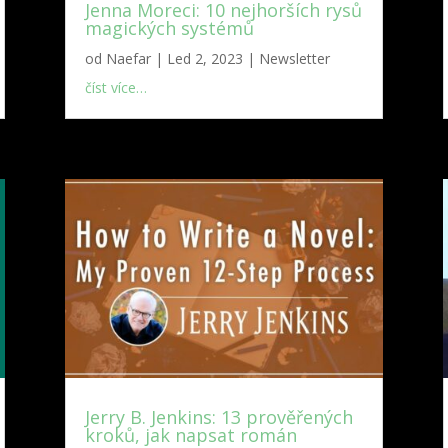
Jenna Moreci: 10 nejhorších rysů
magických systémů
od
Naefar
|
Led 2, 2023
|
Newsletter
číst více…
Jerry B. Jenkins: 13 prověřených
kroků, jak napsat román