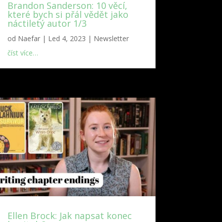
Brandon Sanderson: 10 věcí,
které bych si přál vědět jako
náctiletý autor 1/3
od
Naefar
|
Led 4, 2023
|
Newsletter
číst více…
Ellen Brock: Jak napsat konec