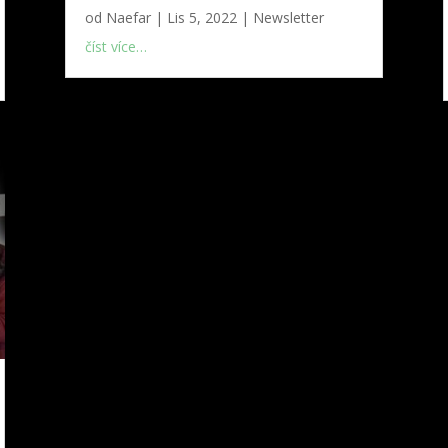
od
Naefar
|
Lis 5, 2022
|
Newsletter
číst více…