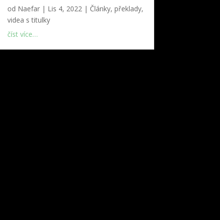
od
Naefar
|
Lis 4, 2022
|
Články, překlady,
videa s titulky
číst více…