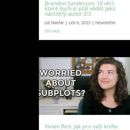
Brandon Sanderson: 10 věcí,
které bych si přál vědět jako
náctiletý autor 2/3
od
Naefar
|
Led 6, 2023
|
Newsletter
číst více…
Vivien Reis: Jak pro vaši knihu