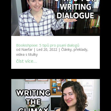
Bookishpixie: 5 tipů pro psaní dialogů
od
Naefar
|
Led 20, 2022
|
Články, překlady,
videa s titulky
číst více…