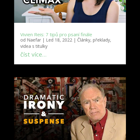
Vivien Reis: 7 tipů pro psaní finále
od
Naefar
|
Led 18, 2022
|
Články, překlady,
videa s titulky
číst více…