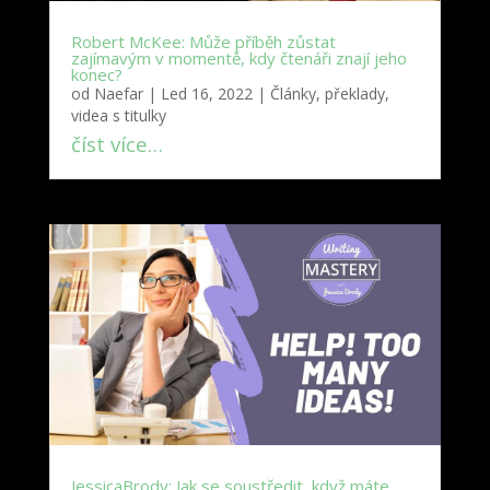
Robert McKee: Může příběh zůstat
zajímavým v momentě, kdy čtenáři znají jeho
konec?
od
Naefar
|
Led 16, 2022
|
Články, překlady,
videa s titulky
číst více…
JessicaBrody: Jak se soustředit, když máte