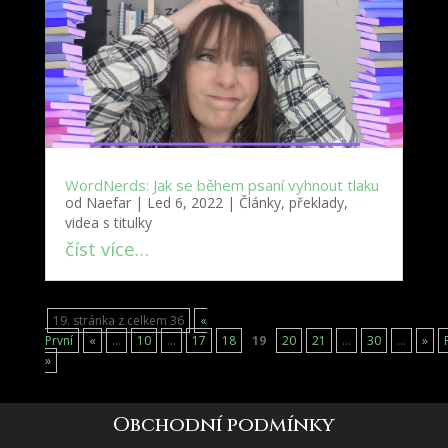
WordNerds: Jak se během psaní vyhnout tlaku
od
Naefar
|
Led 6, 2022
|
Články, překlady,
videa s titulky
číst více…
19. stránka z celkem 36
«
První
«
...
10
...
17
18
19
20
21
...
30
...
»
»
Obchodní podmínky