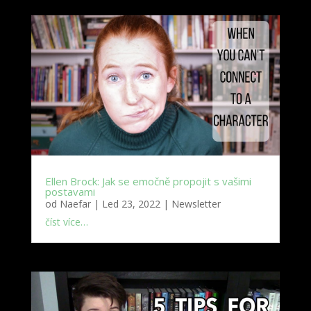
Ellen Brock: Jak se emočně propojit s vašimi
postavami
od
Naefar
|
Led 23, 2022
|
Newsletter
číst více…