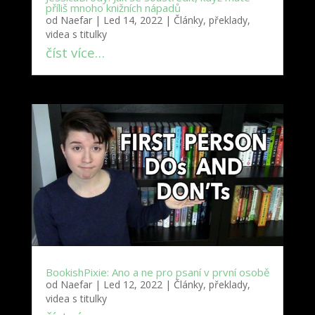
příliš mnoho knižních nápadů
od
Naefar
|
Led 14, 2022
|
Články, překlady,
videa s titulky
číst více…
BookishPixie: Ano a ne pro psaní v první osobě
od
Naefar
|
Led 12, 2022
|
Články, překlady,
videa s titulky