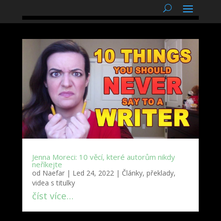
podnětné myšlenky
Jenna Moreci: 10 věcí, které autorům nikdy
neříkejte
od
Naefar
|
Led 24, 2022
|
Články, překlady,
videa s titulky
číst více…