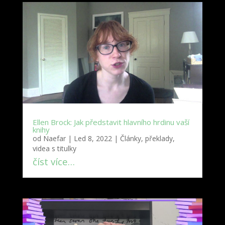
Ellen Brock: Jak představit hlavního hrdinu vaší
knihy
od
Naefar
|
Led 8, 2022
|
Články, překlady,
videa s titulky
číst více…