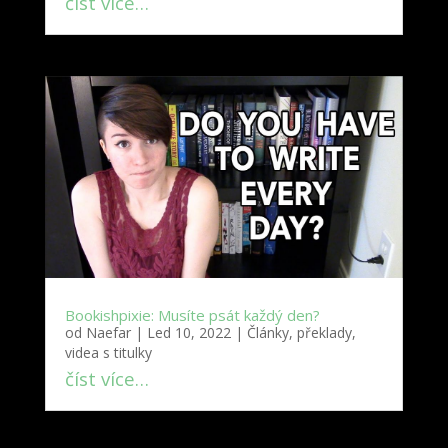
číst více…
Bookishpixie: Musíte psát každý den?
od
Naefar
|
Led 10, 2022
|
Články, překlady,
videa s titulky
číst více…