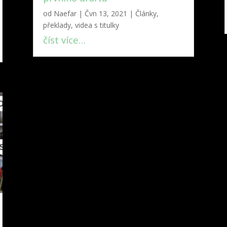
od
Naefar
|
Čvn 13, 2021
|
Články,
překlady, videa s titulky
číst více…