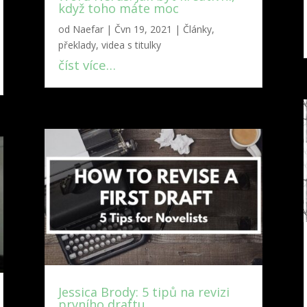
když toho máte moc
od
Naefar
|
Čvn 19, 2021
|
Články,
překlady, videa s titulky
číst více…
Jessica Brody: 5 tipů na revizi
prvního draftu