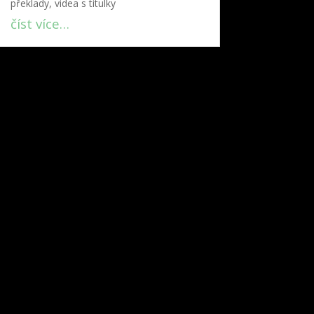
překlady, videa s titulky
číst více…