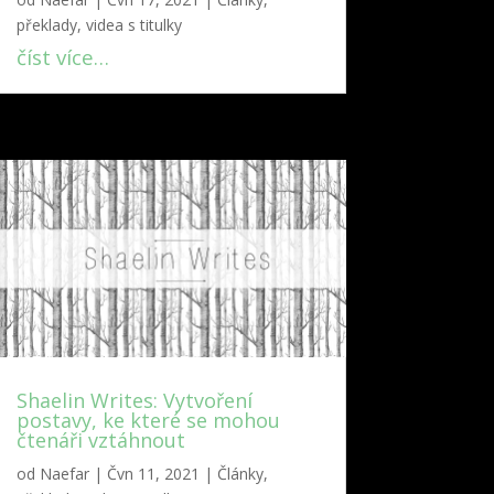
překlady, videa s titulky
číst více…
Shaelin Writes: Vytvoření
postavy, ke které se mohou
čtenáři vztáhnout
od
Naefar
|
Čvn 11, 2021
|
Články,