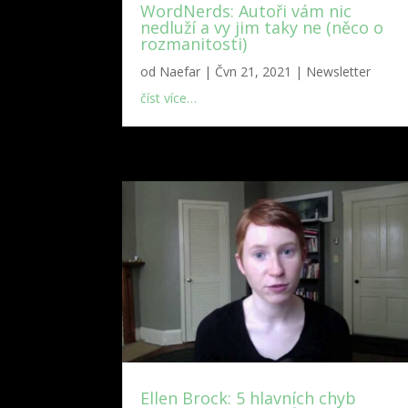
WordNerds: Autoři vám nic
nedluží a vy jim taky ne (něco o
rozmanitosti)
od
Naefar
|
Čvn 21, 2021
|
Newsletter
číst více…
Ellen Brock: 5 hlavních chyb