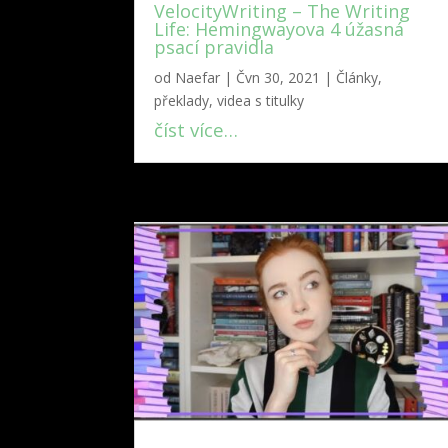
VelocityWriting – The Writing
Life: Hemingwayova 4 úžasná
psací pravidla
od
Naefar
|
Čvn 30, 2021
|
Články,
překlady, videa s titulky
číst více…