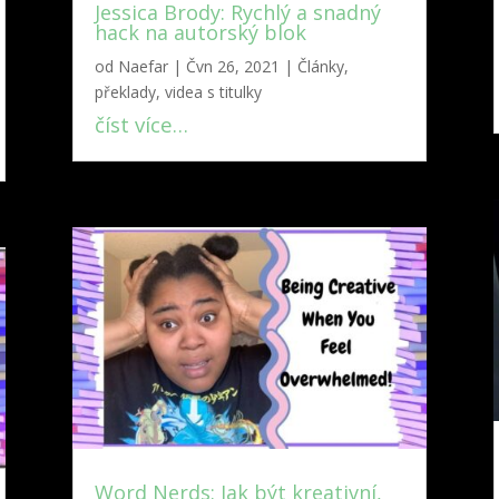
Jessica Brody: Rychlý a snadný
hack na autorský blok
od
Naefar
|
Čvn 26, 2021
|
Články,
překlady, videa s titulky
číst více…
Word Nerds: Jak být kreativní,