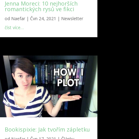
Jenna Moreci: 10 nejhorších
romantických rysů ve fikci
od
Naefar
|
Čvn 24, 2021
|
Newsletter
číst více…
Bookispixie: Jak tvořím zápletku
od
Naefar
|
Čvn 17, 2021
|
Články,