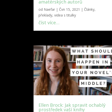
amatérských autorů
od
Naefar
|
Čvn 15, 2021
|
Články,
překlady, videa s titulky
číst více…
Ellen Brock: Jak spravit ochablý
prostředek vaší knihy