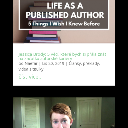
Jessica Brody: 5 věcí, které bych si přála znát
na začátku autorské kariéry
od
Naefar
|
Lis 20, 2019
|
Články, překlady,
videa s titulky
číst více…