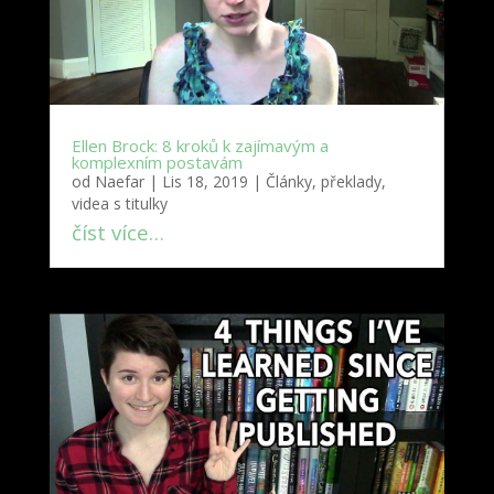
Ellen Brock: 8 kroků k zajímavým a
komplexním postavám
od
Naefar
|
Lis 18, 2019
|
Články, překlady,
videa s titulky
číst více…