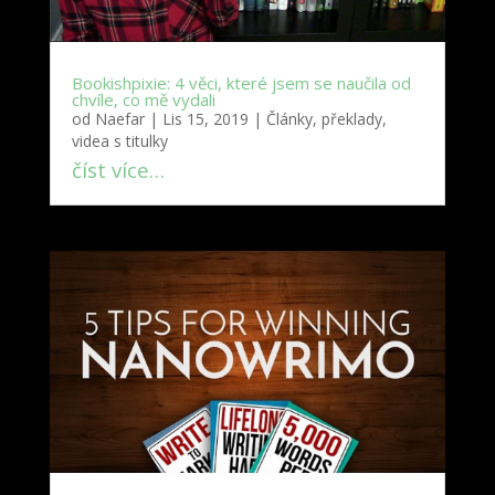
Bookishpixie: 4 věci, které jsem se naučila od
chvíle, co mě vydali
od
Naefar
|
Lis 15, 2019
|
Články, překlady,
videa s titulky
číst více…