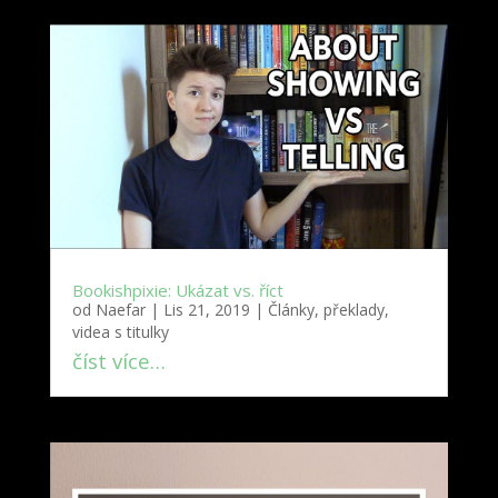
Bookishpixie: Ukázat vs. říct
od
Naefar
|
Lis 21, 2019
|
Články, překlady,
videa s titulky
číst více…