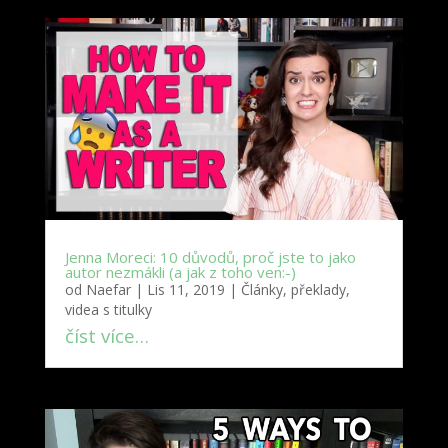
Jenna Moreci: 10 důvodů, proč jste to jako
autor nezmákli (a jak z toho ven:-)
od
Naefar
|
Lis 11, 2019
|
Články, překlady,
videa s titulky
číst více…