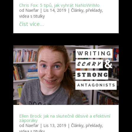
Chris Fox: 5 tipů, jak vyhrát NaNoWriMo
od
Naefar
|
Lis 14, 2019
|
Články, překlady,
videa s titulky
číst více…
Ellen Brock: Jak na skutečně děsivé a efektivní
záporáky
od
Naefar
|
Lis 13, 2019
|
Články, překlady,
videa s titulky