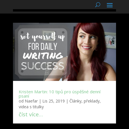
podnětné myšlenky
Kristen Martin: 10 tipů pro úspěšné denní
psaní
od
Naefar
|
Lis 25, 2019
|
Články, překlady,
videa s titulky
číst více…