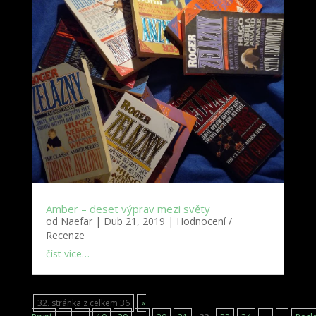
Amber – deset výprav mezi světy
od
Naefar
|
Dub 21, 2019
|
Hodnocení /
Recenze
číst více…
32. stránka z celkem 36
«