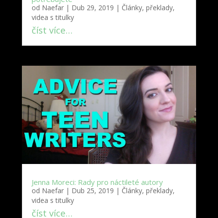
od
Naefar
|
Dub 29, 2019
|
Články, překlady,
videa s titulky
číst více…
Jenna Moreci: Rady pro náctileté autory
od
Naefar
|
Dub 25, 2019
|
Články, překlady,
videa s titulky
číst více…