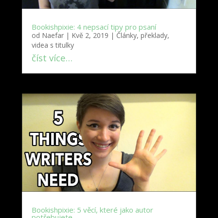
Bookishpixie: 4 nepsací tipy pro psaní
od
Naefar
|
Kvě 2, 2019
|
Články, překlady,
videa s titulky
číst více…
Bookishpixie: 5 věcí, které jako autor
potřebujete