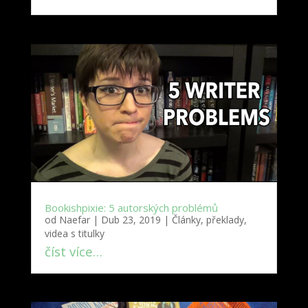
Bookishpixie: 5 autorských problémů
od
Naefar
|
Dub 23, 2019
|
Články, překlady,
videa s titulky
číst více…