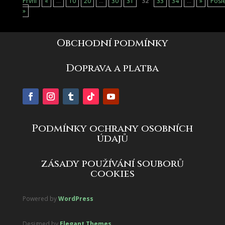
První
«
...
10
20
...
30
31
32
33
34
...
»
Posl
»
Obchodní podmínky
Doprava a platba
Podmínky ochrany osobních
údajů
zásady používání souborů
cookies
Powered by
WordPress
Designed by
Elegant Themes