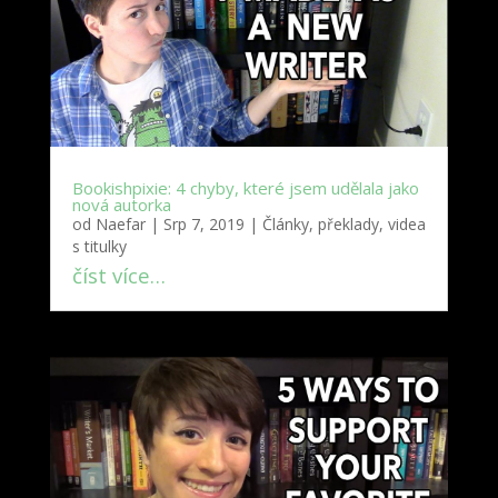
Bookishpixie: 4 chyby, které jsem udělala jako
nová autorka
od
Naefar
|
Srp 7, 2019
|
Články, překlady, videa
s titulky
číst více…