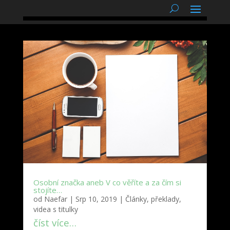
podnětné myšlenky
Osobní značka aneb V co věříte a za čím si
stojíte…
od
Naefar
|
Srp 10, 2019
|
Články, překlady,
videa s titulky
číst více…