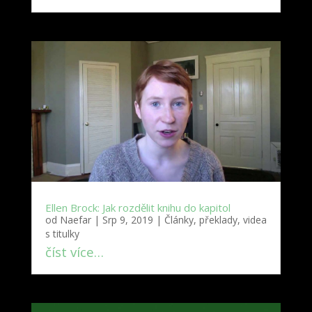
Ellen Brock: Jak rozdělit knihu do kapitol
od
Naefar
|
Srp 9, 2019
|
Články, překlady, videa
s titulky
číst více…