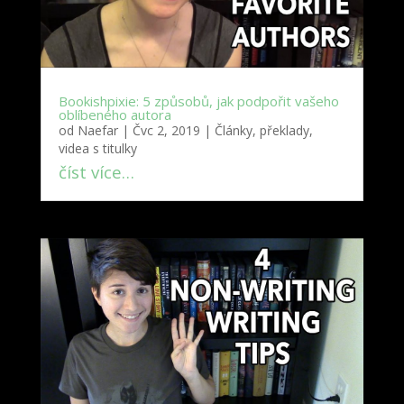
Bookishpixie: 5 způsobů, jak podpořit vašeho
oblíbeného autora
od
Naefar
|
Čvc 2, 2019
|
Články, překlady,
videa s titulky
číst více…