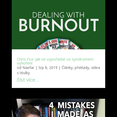
Chris Fox: Jak se vypořádat se syndromem
vyhoření
od
Naefar
|
Srp 8, 2019
|
Články, překlady, videa
s titulky
číst více…