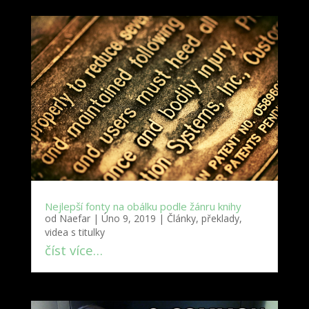
Nejlepší fonty na obálku podle žánru knihy
od
Naefar
|
Úno 9, 2019
|
Články, překlady,
videa s titulky
číst více…