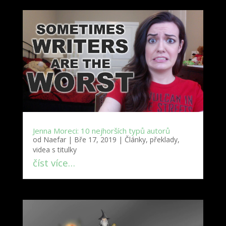
Jenna Moreci: 10 nejhorších typů autorů
od
Naefar
|
Bře 17, 2019
|
Články, překlady,
videa s titulky
číst více…