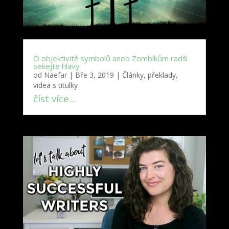
O objektivitě symbolů aneb Zombíkům radši
sekejte hlavy
od
Naefar
|
Bře 3, 2019
|
Články, překlady,
videa s titulky
číst více…