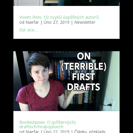
Vivien Reis: 10 zvyků úspěšných autorů
od
Naefar
|
Úno 27, 2019
|
Newsletter
číst více…
Bookishpixie: O (příšerných)
draftech/hrubopisech
od
Naefar
|
Úno 22, 2019
|
Články, překlady,