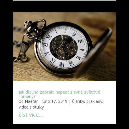
Jak dlouho zabralo napsat slavné světové
romány?
od
Naefar
|
Úno 17, 2019
|
Články, překlady,
videa s titulky
číst více…