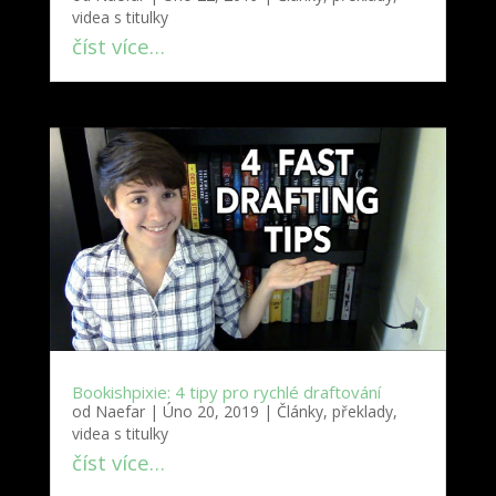
videa s titulky
číst více…
Bookishpixie: 4 tipy pro rychlé draftování
od
Naefar
|
Úno 20, 2019
|
Články, překlady,
videa s titulky
číst více…