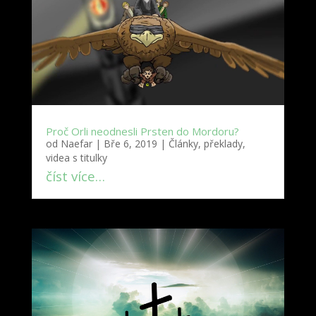
Proč Orli neodnesli Prsten do Mordoru?
od
Naefar
|
Bře 6, 2019
|
Články, překlady,
videa s titulky
číst více…