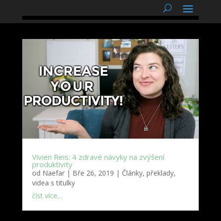
podnětné myšlenky
Vivien Reis: 4 zdravé návyky na zvýšení
produktivity
od
Naefar
|
Bře 26, 2019
|
Články, překlady,
videa s titulky
číst více…