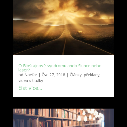
O Blbštajnově syndromu aneb Slunce nebo
laser?
od
Naefar
|
Čvc 27, 2018
|
Články, překlady,
videa s titulky
číst více…