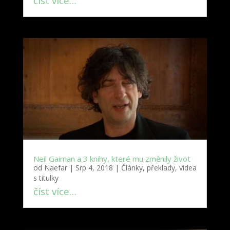
číst více…
Neil Gaiman a 3 knihy, které mu změnily život
od
Naefar
|
Srp 4, 2018
|
Články, překlady, videa
s titulky
číst více…