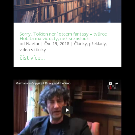
Sorry, Tolkien není otcem fantasy – tvůrce
Hobita má víc úcty, než si zaslouží
od
Naefar
|
Čvc 19, 2018
|
Články, překlady,
videa s titulky
číst více…