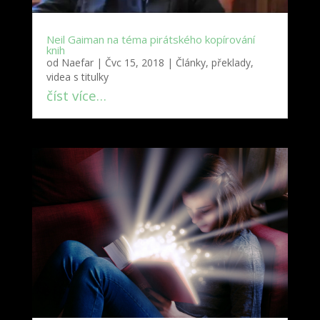
Neil Gaiman na téma pirátského kopírování
knih
od
Naefar
|
Čvc 15, 2018
|
Články, překlady,
videa s titulky
číst více…