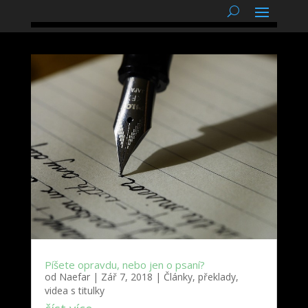
podnětné myšlenky
Píšete opravdu, nebo jen o psaní?
od
Naefar
|
Zář 7, 2018
|
Články, překlady,
videa s titulky