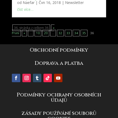
od
Naefar
|
Čvn 16, 2018
|
Newsletter
číst více…
36. stránka z celkem 36
«
První
«
...
10
20
...
32
33
34
35
36
Obchodní podmínky
Doprava a platba
Podmínky ochrany osobních
údajů
zásady používání souborů