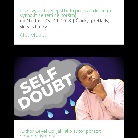
Jak si vybrat nejlepší betu pro svou knihu (a
vyhnout se těm nejhorším)
od
Naefar
|
Čvc 11, 2018
|
Články, překlady,
videa s titulky
číst více…
Author Level Up: Jak jako autor porazit
sebepochybnosti