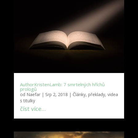
AuthorKristenLamb: 7 smrtelných hříchů
prologů
od
Naefar
|
Srp 2, 2018
|
Články, překlady, videa
s titulky
číst více…