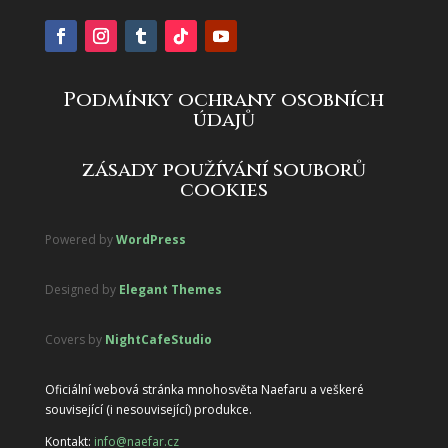
Podmínky ochrany osobních
údajů
zásady používání souborů
cookies
Powered by
WordPress
Designed by
Elegant Themes
Covers by
NightCafeStudio
Oficiální webová stránka mnohosvěta Naefaru a veškeré
související (i nesouvisející) produkce.
Kontakt:
info@naefar.cz