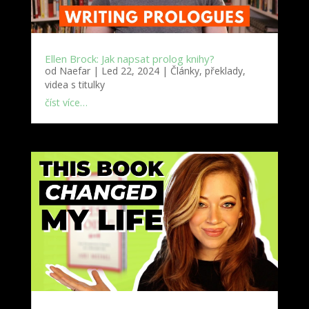
Ellen Brock: Jak napsat prolog knihy?
od
Naefar
|
Led 22, 2024
|
Články, překlady,
videa s titulky
číst více…