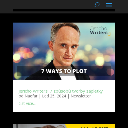
podnětné myšlenky
Jericho Writers: 7 způsobů tvorby zápletky
od
Naefar
|
Led 25, 2024
|
Newsletter
číst více…