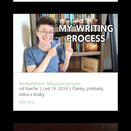
BookishPixie: Můj psací proces
od
Naefar
|
Led 19, 2024
|
Články, překlady,
videa s titulky
číst více…