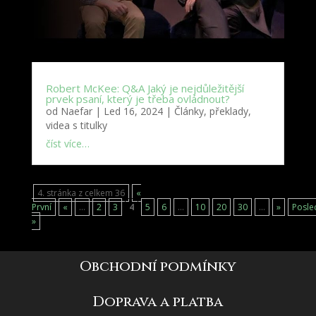
Robert McKee: Q&A Jaký je nejdůležitější
prvek psaní, který je třeba ovládnout?
od
Naefar
|
Led 16, 2024
|
Články, překlady,
videa s titulky
číst více…
4. stránka z celkem 36
«
První
«
...
2
3
4
5
6
...
10
20
30
...
»
Posle
»
Obchodní podmínky
Doprava a platba