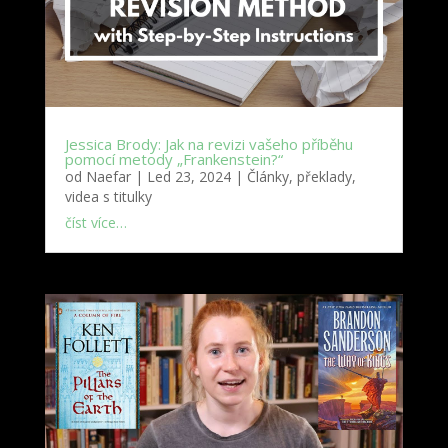
Jessica Brody: Jak na revizi vašeho příběhu
pomocí metody „Frankenstein?“
od
Naefar
|
Led 23, 2024
|
Články, překlady,
videa s titulky
číst více…