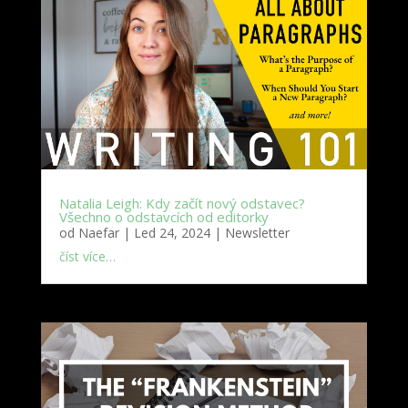
Natalia Leigh: Kdy začít nový odstavec?
Všechno o odstavcích od editorky
od
Naefar
|
Led 24, 2024
|
Newsletter
číst více…