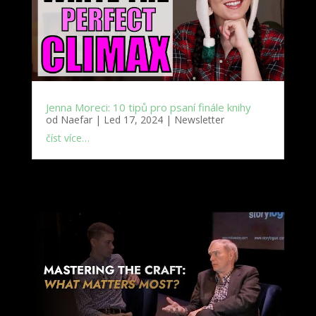
Jenna Moreci: 10 tipů pro psaní finále knihy
od
Naefar
|
Led 17, 2024
|
Newsletter
číst více…