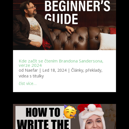
Kde začít se čtením Brandona Sandersona,
verze 2024
od
Naefar
|
Led 18, 2024
|
Články, překlady,
videa s titulky
číst více…