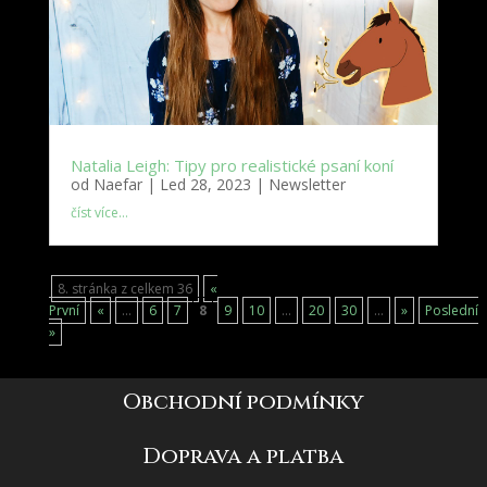
Natalia Leigh: Tipy pro realistické psaní koní
od
Naefar
|
Led 28, 2023
|
Newsletter
číst více…
8. stránka z celkem 36
«
První
«
...
6
7
8
9
10
...
20
30
...
»
Poslední
»
Obchodní podmínky
Doprava a platba