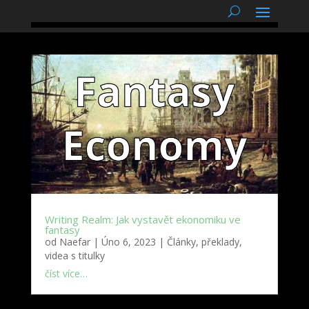
podnětné myšlenky
Writing Realm: Jak vystavět ekonomiku ve
fantasy
od
Naefar
|
Úno 6, 2023
|
Články, překlady,
videa s titulky
číst více…