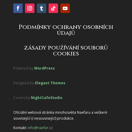
Podmínky ochrany osobních
údajů
zásady používání souborů
cookies
Powered by
WordPress
Designed by
Elegant Themes
Covers by
NightCafeStudio
Oficiální webová stránka mnohosvěta Naefaru a veškeré
související (i nesouvisející) produkce.
Kontakt:
info@naefar.cz