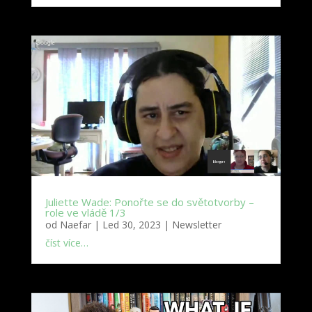
Juliette Wade: Ponořte se do světotvorby –
role ve vládě 1/3
od
Naefar
|
Led 30, 2023
|
Newsletter
číst více…