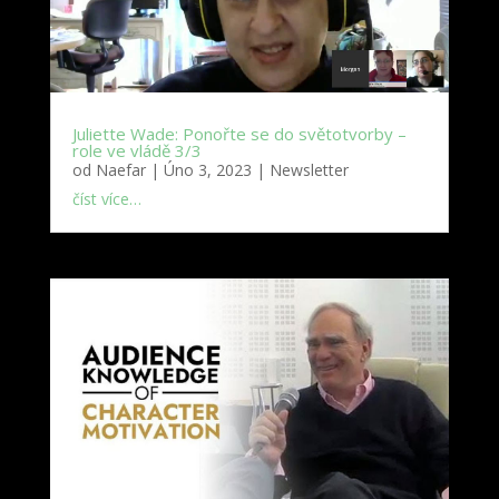
Juliette Wade: Ponořte se do světotvorby –
role ve vládě 3/3
od
Naefar
|
Úno 3, 2023
|
Newsletter
číst více…