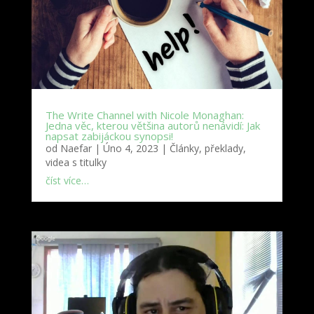
The Write Channel with Nicole Monaghan:
Jedna věc, kterou většina autorů nenávidí: Jak
napsat zabijáckou synopsi!
od
Naefar
|
Úno 4, 2023
|
Články, překlady,
videa s titulky
číst více…