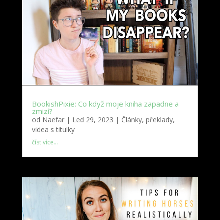
BookishPixie: Co když moje kniha zapadne a
zmizí?
od
Naefar
|
Led 29, 2023
|
Články, překlady,
videa s titulky
číst více…