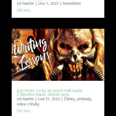
od
Naefar
|
Úno 1, 2023
|
Newsletter
číst více…
Just Write: Co by se autoři měli naučit
z Šíleného Maxe: Zběsilé jízdy
od
Naefar
|
Led 31, 2023
|
Články, překlady,
videa s titulky
číst více…