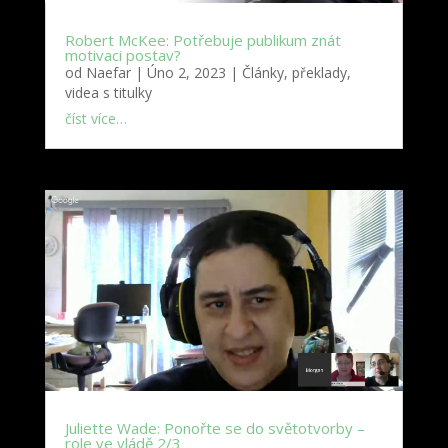
Robert McKee: Potřebuje publikum znát
motivaci postav?
od
Naefar
|
Úno 2, 2023
|
Články, překlady,
videa s titulky
číst více…
Juliette Wade: Ponořte se do světotvorby –
role ve vládě 2/3