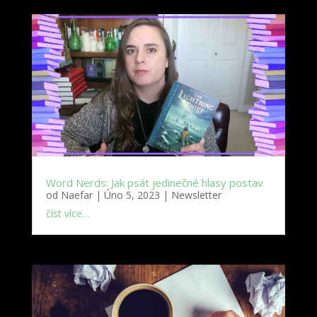
Word Nerds: Jak psát jedinečné hlasy postav
od
Naefar
|
Úno 5, 2023
|
Newsletter
číst více…