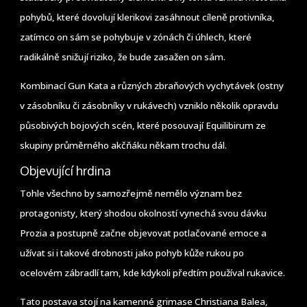
pohybů, které dovolují klerikovi zasáhnout cíleně protivníka,
zatímco on sám se pohybuje v zónách či úhlech, které
radikálně snižují riziko, že bude zasažen on sám.
Kombinací Gun Kata a různých zbraňových vychytávek (ostny
v zásobníku či zásobníky v rukávech) vzniklo několik opravdu
působivých bojových scén, které posouvají Equilibirum ze
skupiny průměrného akčňáku někam trochu dál.
Objevující hrdina
Tohle všechno by samozřejmě nemělo význam bez
protagonisty, který shodou okolností vynechá svou dávku
Prozia a postupně začne objevovat potlačované emoce a
užívat si i takové drobnosti jako pohyb kůže rukou po
ocelovém zábradlí tam, kde kdykoli předtím používal rukavice.
Tato postava stojí na kamenné grimase Christiana Balea,