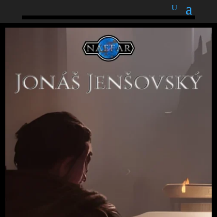
podnětné myšlenky