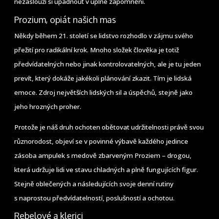
nezaslouží si upadnout v úplné zapomnění.
Prozium, opiát našich mas
Někdy během 21. století se lidstvo rozhodlo v zájmu svého
přežití pro radikální krok. Mnoho složek člověka je totiž
předvídatelných nebo jinak kontrolovatelných, ale je tu jeden
prevít, který dokáže jakékoli plánování zkazit. Tím je lidská
emoce. Zdroj největších lidských sil a úspěchů, stejně jako
jeho hrozných proher.
Protože je náš druh ochoten obětovat udržitelnosti právě svou
různorodost, objeví se v povinné výbavě každého jedince
zásoba ampulek s medově zbarveným Proziem – drogou,
která udržuje lidi ve stavu chladných a plně fungujících figur.
Stejně oblečených a následujících svoje denní rutiny
s naprostou předvídatelností, poslušností a ochotou.
Rebelové a klerici