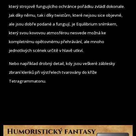
který strojově fungujícího ochránce pořádku zvládl dokonale.
Jak díky němu, tak i díky twistům, které nejsou sice objevné,
ale jsou dobře podané a fungují, je Equilibrium snímkem,
který svou kovovou atmosférou nesvede možná ke
kompletnímu opětovnému přehrávání, ale mnoho
jednotlivých scének určitě v hlavě utkví.
Nebo například drobný detail, kdy jsou veškeré záblesky
zbraní kleriků při výstřelech tvarovány do kříže
Tetragrammatonu.