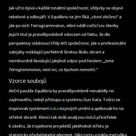
Jak už to bývá v každé totalitní společnosti, vždycky se objeví
rebelové a odbojáři. V Equilibriu se jim říká „citoví zločinci“ a
jde po nich Tetragrammaton, elitní oddíl cvičící tzv. kleriky.
Jejich titul je pravděpodobně odvozen od faktu, že dle
perspektivy vládnoucí třídy léčí společnost. Jde o profesionální
zabijáky ovládající perfektně širokou škálu zbraní a
nemilosrdně likvidující jakýkoli odpor pod heslem:
„Jsme
Tetragrammaton, není nic, co bychom nemohli.“
Vzorce soubojů
Akční pasáže Equilibria by pravděpodobně nenabídly nic
zajímavého, nebýt přístupu a systému Gun Kata. Tvůrci se
inspirovali systémem
kata
bojových umění a aplikovali ho na
střelné zbraně. Klerici tak došli analýzou tisíců přestřelek
k závěru, že trajektorie projektilů jakéhokoli střetu je
statisticky předvídatelný element. Díky tomu vznikla metodika