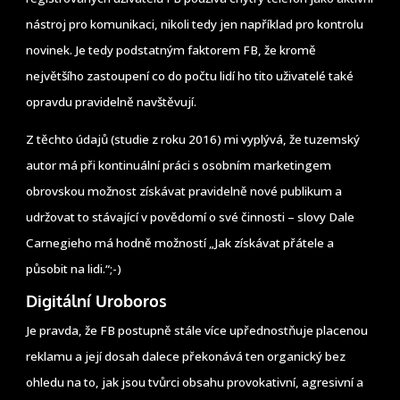
nástroj pro komunikaci, nikoli tedy jen například pro kontrolu
novinek. Je tedy podstatným faktorem FB, že kromě
největšího zastoupení co do počtu lidí ho tito uživatelé také
opravdu pravidelně navštěvují.
Z těchto údajů (studie z roku 2016) mi vyplývá, že tuzemský
autor má při kontinuální práci s osobním marketingem
obrovskou možnost získávat pravidelně nové publikum a
udržovat to stávající v povědomí o své činnosti – slovy Dale
Carnegieho má hodně možností „Jak získávat přátele a
působit na lidi.“;-)
Digitální Uroboros
Je pravda, že FB postupně stále více upřednostňuje placenou
reklamu a její dosah dalece překonává ten organický bez
ohledu na to, jak jsou tvůrci obsahu provokativní, agresivní a