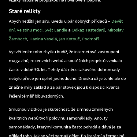
Staré relikty
Abych nedštil jen síru, uvedu u pár dobrých příkladů –
Devět
dní,
Ve stínu moci
,
Svět Landie
a
Odkaz Tastedarů
,
Miroslav
Žamboch
,
Hanina Veselá
,
Jan Kotouč
,
Podmoří
.
Vysvětlením toho zbytku budiž, že internetové zastoupení
magazínů, recenzních webů a soutěžních projektů vznikalo
často v době 90. let. Tehdy dát něco takového dohromady
nebylo přece jen úplně jednoduché. Dneska už je tohle ale do
značné míry základ a za pár stovek jsou k dispozici kvanta
řešení téměř blbuvzdorných.
Smutnou vizitkou je skutečnost, že z mnou zmíněných
kvalitních webů tvoří polovinu samonáklady. Ano, ty
samonáklady, kterými komunita často pohrdá a dává je za
příklad toho, jak se věci nemají dělat. Po literární a řemeslné