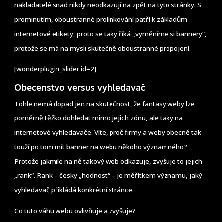
nakladatelé snad nikdy neodkazují na zpět na tyto stránky. S
prominutím, oboustranné prolinkování patří k základům
internetové etikety, proto se taky říká „vyměníme si bannery“,
protože se má na mysli skutečně oboustranné propojení.
[wonderplugin_slider id=2]
Obecenstvo versus vyhledavač
Tohle nemá dopad jen na skutečnost, že fantasy weby lze
poměrně těžko dohledat mimo jejich zónu, ale taky na
internetové vyhledavače. Víte, proč firmy a weby obecně tak
touží po tom mít banner na webu někoho významného?
Protože jakmile na ně takový web odkazuje, zvyšuje to jejich
„rank“. Rank – česky „hodnost“ – je měřítkem významu, jaký
vyhledavač přikládá konkrétní stránce.
Co tuto váhu webu ovlivňuje a zvyšuje?