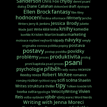
Sanderson
chyby
Chris Fox
denní psaní
Diane Callahan
draft
dialog
dokončení
dystopie
fantasy
Ellen Brock
film
filmy
hodnocení
iWriterly
hrdina
informace
Jericho
Jessica Brody
Jerry B. Jenkins
Writers
Juliette
knihy
komedie
Just Write
klišé
kniha
Wade
marketing
Kristen Martin
kvalita
konflikt
návyky
nápady
nejhorší
omyly
motivace
myšlení
postava
popisy
originalita
osnova
politika
postavy
povídky
postup
povídka
produktivita
problémy
proces
prolog
psaní
první kapitola
psací proces
příběh
psychologie
recenze
rady
realita
Robert McKee
Reedsy
revize
romance
scifi
scéna
Shaelin
rozbor
rysy
romány
rychlost
tipy
struktura
Writes
thriller
trh
Tolkien
toxické
Vivien
VelocityWriting
tvorba světa
typologie
Reis
výběr
vývoj
Word Nerds
volba
vydávání
warez
Writing with Jenna Moreci