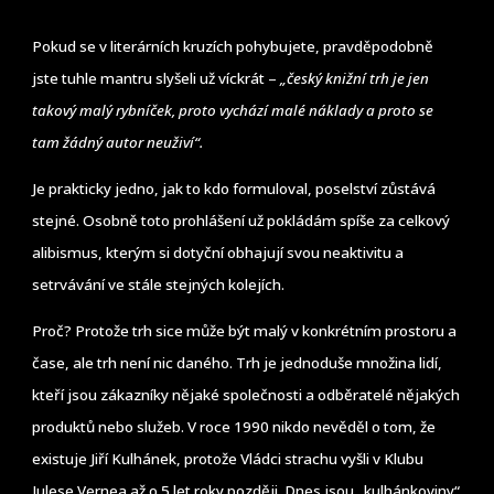
Pokud se v literárních kruzích pohybujete, pravděpodobně
jste tuhle mantru slyšeli už víckrát –
„český knižní trh je jen
takový malý rybníček, proto vychází malé náklady a proto se
tam žádný autor neuživí“.
Je prakticky jedno, jak to kdo formuloval, poselství zůstává
stejné. Osobně toto prohlášení už pokládám spíše za celkový
alibismus, kterým si dotyční obhajují svou neaktivitu a
setrvávání ve stále stejných kolejích.
Proč? Protože trh sice může být malý v konkrétním prostoru a
čase, ale trh není nic daného. Trh je jednoduše množina lidí,
kteří jsou zákazníky nějaké společnosti a odběratelé nějakých
produktů nebo služeb. V roce 1990 nikdo nevěděl o tom, že
existuje Jiří Kulhánek, protože Vládci strachu vyšli v Klubu
Julese Vernea až o 5 let roky později. Dnes jsou „kulhánkoviny“