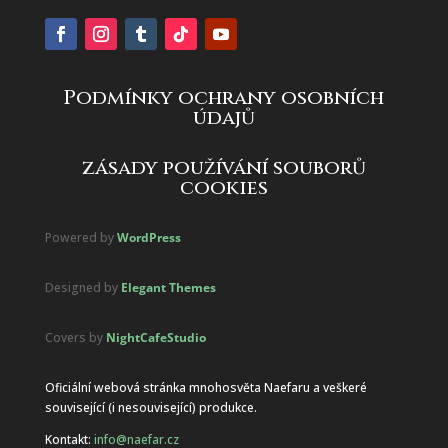
Podmínky ochrany osobních
údajů
zásady používání souborů
cookies
Powered by
WordPress
Designed by
Elegant Themes
Covers by
NightCafeStudio
Oficiální webová stránka mnohosvěta Naefaru a veškeré
související (i nesouvisející) produkce.
Kontakt:
info@naefar.cz