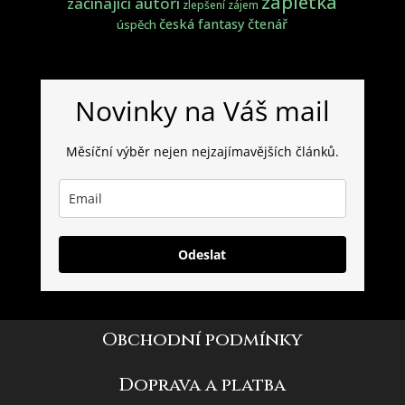
zápletka
začínající autoři
zlepšení
zájem
česká fantasy
čtenář
úspěch
Novinky na Váš mail
Měsíční výběr nejen nejzajímavějších článků.
Odeslat
Obchodní podmínky
Doprava a platba