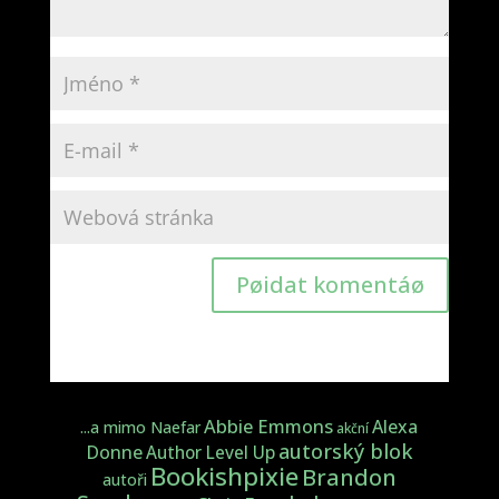
Pøidat komentáø
Abbie Emmons
Alexa
...a mimo Naefar
akční
autorský blok
Donne
Author Level Up
Bookishpixie
Brandon
autoři