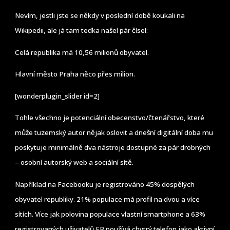
Nevím, jestli jste se někdy v poslední době koukali na
Wikipedii, ale já tam teďka našel pár čísel:
Celá republika má 10,56 milionů obyvatel.
Hlavní město Praha něco přes milion.
[wonderplugin_slider id=2]
Tohle všechno je potenciální obecenstvo/čtenářstvo, které
může tuzemský autor nějak oslovit a dnešní digitální doba mu
poskytuje minimálně dva nástroje dostupné za pár drobných
– osobní autorský web a sociální sítě.
Například na Facebooku je registrováno 45% dospělých
obyvatel republiky. 21% populace má profil na dvou a více
sítích. Více jak polovina populace vlastní smartphone a 63%
registrovaných uživatelů FB používá chytrý telefon jako aktivní