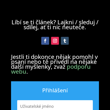
Líbí se ti článek? Lajkni / sleduj /
sdílej, ať ti nic neuteče.
Jestli ti dokonce nějak pomohl v
psaní nebo tě přivedl na nějaké
další myšlenky, zvaž
podporu
webu
.
Přihlášení