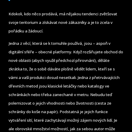
Kdokoli, kdo něco prodává, má nějakou tendenci zvětšovat
svoje teritorium a získávat nové zákazníky a je to zcela v
pořádku a žádoucí.
Jedna z věcí, která se k tomuhle používá, jsou – aspoň v
digitální sféře – obecné platformy. Když rozšiřujete obchod do
nové oblasti (abych využil předchozí přirovnání), děláte
zkrátka to, že o sobě dáváte plošně vědět lidem, kteří se s
vámi a vaší produkci dosud nesetkali. Jedna z přetrvávajících
dřevních metod jsou klasické letáčky nebo katalogy ve
schránkách nebo třeba zanechané v metru. Nebudu teď
polemizovat o jejich vhodnosti nebo životnosti (cesta ze
schránky do koše na papír). Podstatná je jejich funkce
vytváření sítí, které zachytávají možný zájem nových lidí. Je
ale obrovské množství možností, jak za sebou autor může