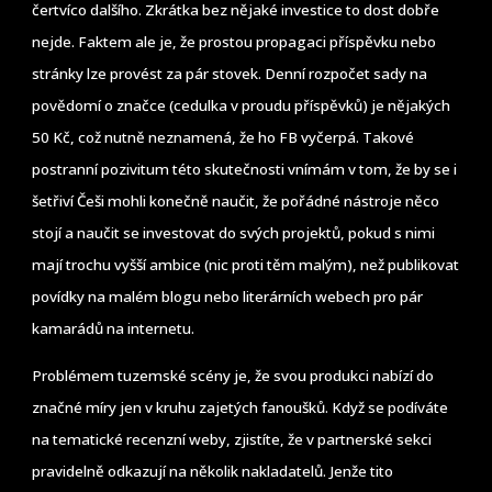
čertvíco dalšího. Zkrátka bez nějaké investice to dost dobře
nejde. Faktem ale je, že prostou propagaci příspěvku nebo
stránky lze provést za pár stovek. Denní rozpočet sady na
povědomí o značce (cedulka v proudu příspěvků) je nějakých
50 Kč, což nutně neznamená, že ho FB vyčerpá. Takové
postranní pozivitum této skutečnosti vnímám v tom, že by se i
šetřiví Češi mohli konečně naučit, že pořádné nástroje něco
stojí a naučit se investovat do svých projektů, pokud s nimi
mají trochu vyšší ambice (nic proti těm malým), než publikovat
povídky na malém blogu nebo literárních webech pro pár
kamarádů na internetu.
Problémem tuzemské scény je, že svou produkci nabízí do
značné míry jen v kruhu zajetých fanoušků. Když se podíváte
na tematické recenzní weby, zjistíte, že v partnerské sekci
pravidelně odkazují na několik nakladatelů. Jenže tito