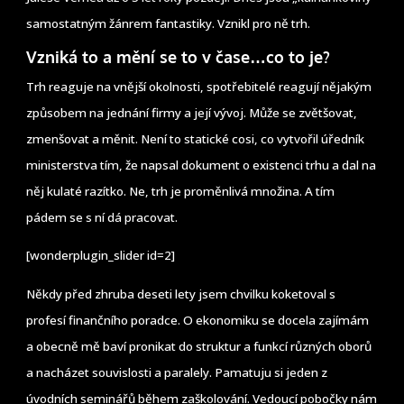
samostatným žánrem fantastiky. Vznikl pro ně trh.
Vzniká to a mění se to v čase…co to je?
Trh reaguje na vnější okolnosti, spotřebitelé reagují nějakým
způsobem na jednání firmy a její vývoj. Může se zvětšovat,
zmenšovat a měnit. Není to statické cosi, co vytvořil úředník
ministerstva tím, že napsal dokument o existenci trhu a dal na
něj kulaté razítko. Ne, trh je proměnlivá množina. A tím
pádem se s ní dá pracovat.
[wonderplugin_slider id=2]
Někdy před zhruba deseti lety jsem chvilku koketoval s
profesí finančního poradce. O ekonomiku se docela zajímám
a obecně mě baví pronikat do struktur a funkcí různých oborů
a nacházet souvislosti a paralely. Pamatuju si jeden z
úvodních seminářů během zaškolování. Vedoucí pobočky nám