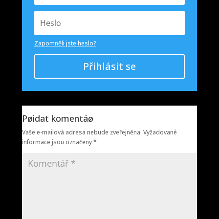
Zapomněli jste heslo?
Přihlásit se
Pøidat komentáø
Vaše e-mailová adresa nebude zveřejněna.
Vyžadované
informace jsou označeny
*