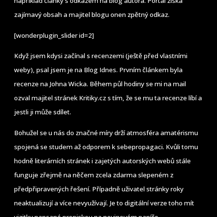
například články s odkazem na blog autora. Portál získá
zajímavý obsah a majitel blogu onen zpětný odkaz.
[wonderplugin_slider id=2]
Když jsem kdysi začínal s recenzemi (ještě před vlastními
weby), psal jsem je na Blog Idnes. Prvním článkem byla
recenze na Johna Wicka. Během půl hodiny se mi na mail
ozval majitel stránek Kritiky.cz s tím, že se mu ta recenze líbí a
jestli ji může sdílet.
Bohužel se u nás do značné míry drží atmosféra amatérismu
spojená se studem až odporem k sebepropagaci. Kvůli tomu
hodně literárních stránek i zajetých autorských webů stále
funguje zřejmě na něčem zcela zdarma slepeném z
předpřipravených řešení. Případně uživatel stránky roky
neaktualizují a více nevyužívají. Je to digitální verze toho mít
vizitky napsané propiskou na novinovém papíře.