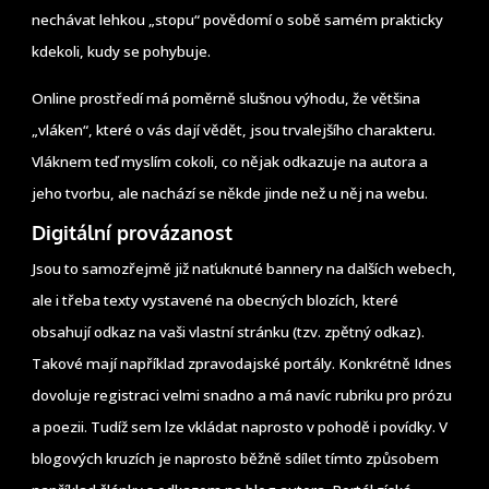
nechávat lehkou „stopu“ povědomí o sobě samém prakticky
kdekoli, kudy se pohybuje.
Online prostředí má poměrně slušnou výhodu, že většina
„vláken“, které o vás dají vědět, jsou trvalejšího charakteru.
Vláknem teď myslím cokoli, co nějak odkazuje na autora a
jeho tvorbu, ale nachází se někde jinde než u něj na webu.
Digitální provázanost
Jsou to samozřejmě již naťuknuté bannery na dalších webech,
ale i třeba texty vystavené na obecných blozích, které
obsahují odkaz na vaši vlastní stránku (tzv. zpětný odkaz).
Takové mají například zpravodajské portály. Konkrétně Idnes
dovoluje registraci velmi snadno a má navíc rubriku pro prózu
a poezii. Tudíž sem lze vkládat naprosto v pohodě i povídky. V
blogových kruzích je naprosto běžně sdílet tímto způsobem