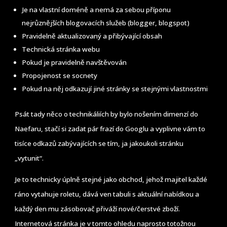
Je na vlastní doméně a nemá za sebou příponu
nejrůznějších blogovacích služeb (blogger, blogspot)
Pravidelně aktualizovaný a přibývající obsah
Technická stránka webu
Pokud je pravidelně navštěvován
Propojenost se socnety
Pokud na něj odkazují jiné stránky se stejnými vlastnostmi
Psát tady něco o technikáliích by bylo nošením dimenzí do
Naefaru, stačí si zadat pár frazí do Googlu a vyplivne vám to
tisíce odkazů zabývajících se tím, ja jakoukoli stránku
„vytunit“.
Je to technicky úplně stejné jako obchod, jehož majitel každé
ráno vytahuje roletu, dává ven tabuli s aktuální nabídkou a
každý den mu zásobovač přiváží nové/čerstvé zboží.
Internetová stránka je v tomto ohledu naprosto totožnou