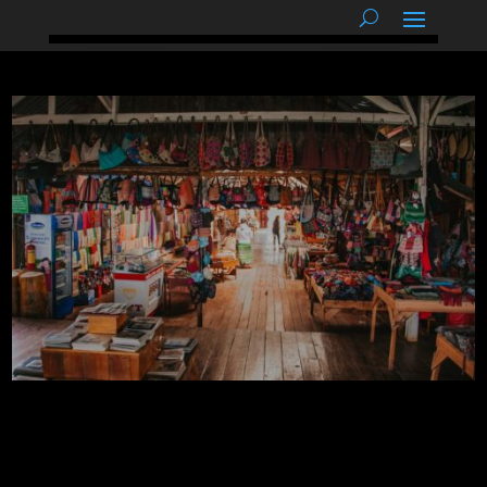
podnětné myšlenky