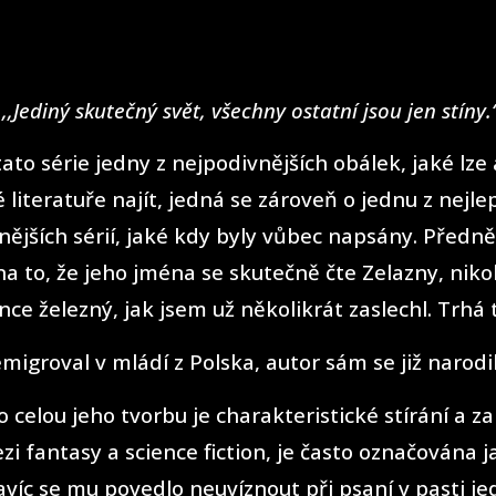
,,Jediný skutečný svět, všechny ostatní jsou jen stíny.
ato série jedny z nejpodivnějších obálek, jaké lze 
 literatuře najít, jedná se zároveň o jednu z nejle
lnějších sérií, jaké kdy byly vůbec napsány. Před
na to, že jeho jména se skutečně čte Zelazny, nikol
e železný, jak jsem už několikrát zaslechl. Trhá t
migroval v mládí z Polska, autor sám se již narodil
o celou jeho tvorbu je charakteristické stírání a z
zi fantasy a science fiction, je často označována j
avíc se mu povedlo neuvíznout při psaní v pasti je