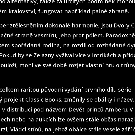
ho alternativy, takže za určitých podmínek mohou
ém království, fungovat například palné zbraně.
ber ztělesněním dokonalé harmonie, jsou Dvory 
opačné straně vesmíru, jeho protipólem. Paradoxně
kem spořádaná rodina, na rozdíl od rozhádané dy
Pokud by se Zelazny vyžíval více v intrikách a přid
souloží, mohl ve své době rozjet vlastní hru o trůny
 celkem raritou původní vydání prvního dílu série. 
ý projekt Classic Books, změnily se obálky i název. 
e v distribuci pod názvem Devět princů Amberu. V
tech nebo na aukcích lze ovšem stále občas narazi
zi, Vládci stínů, na jehož obálce stále vesele září