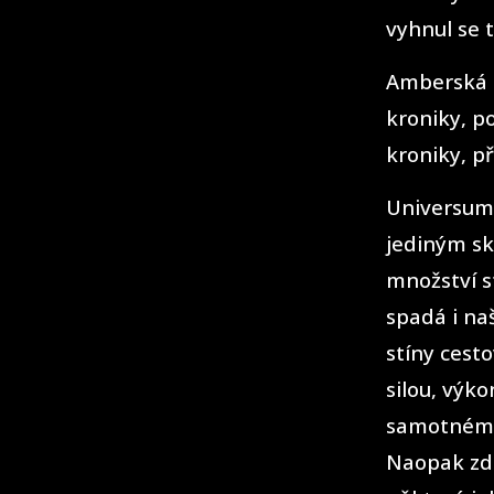
vyhnul se 
Amberská s
kroniky, po
kroniky, p
Universum
jediným s
množství s
spadá i na
stíny cest
silou, výk
samotném f
Naopak zde