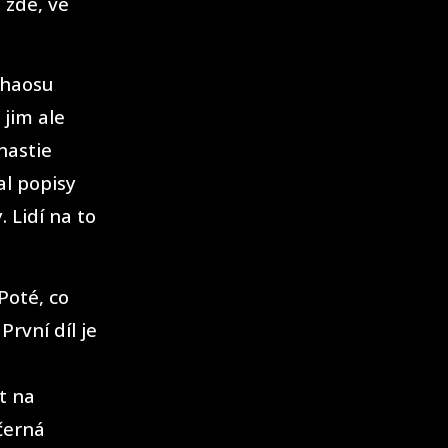
 zde, ve
Chaosu
 jim ale
nastie
al popisy
. Lidí na to
Poté, co
První díl je
t na
 černá