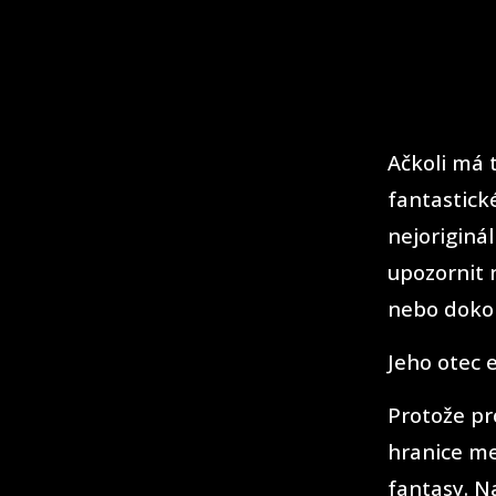
Ačkoli má t
fantastické
nejoriginá
upozornit 
nebo dokonc
Jeho otec e
Protože pr
hranice me
fantasy. N