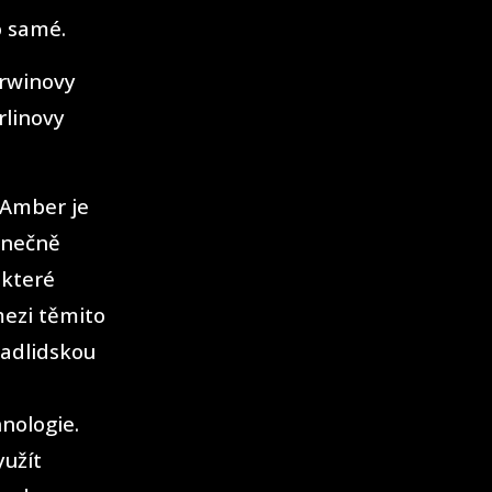
o samé.
orwinovy
rlinovy
 Amber je
onečně
 které
mezi těmito
nadlidskou
nologie.
yužít