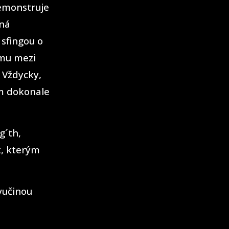
demonstruje
pná
 sfingou o
ímu mezi
 Vždycky,
ám dokonale
g´th,
t, kterým
vučinou