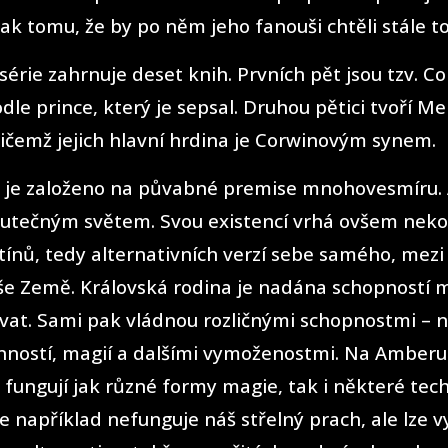
tak tomu, že by po něm jeho fanouši chtěli stále t
érie zahrnuje deset knih. Prvních pět jsou tzv. C
dle prince, který je sepsal. Druhou pětici tvoří Me
řičemž jejich hlavní hrdina je Corwinovým synem.
 je založeno na půvabné premise mnohovesmíru.
kutečným světem. Svou existencí vrhá ovšem nek
tínů, tedy alternativních verzí sebe samého, mezi
še Země. Královská rodina je nadána schopností 
ovat. Sami pak vládnou rozličnými schopnostmi – 
onností, magií a dalšími vymoženostmi. Na Amberu
ungují jak různé formy magie, tak i některé tech
 například nefunguje náš střelný prach, ale lze v