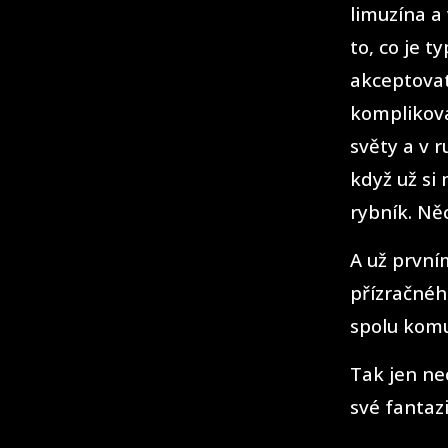
limuzína a
to, co je t
akceptovat
komplikova
světy a v 
když už si
rybník. Ně
A už první
přízračnéh
spolu komu
Tak jen ne
své fantazi