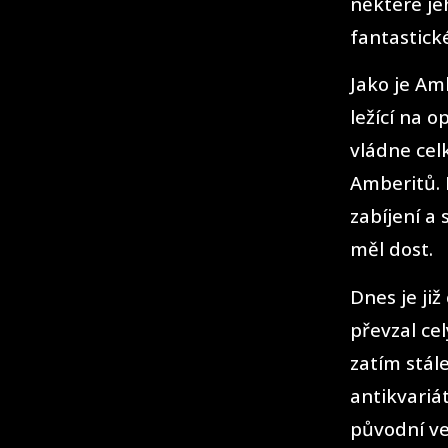
některé je
fantastick
Jako je Am
ležící na 
vládne cel
Amberitů. 
zabíjení a 
měl dost.
Dnes je již
převzal cel
zatím stál
antikvariá
původní ver