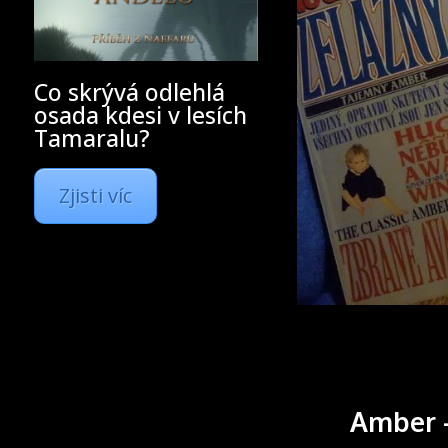
Co skrývá odlehlá
osada kdesi v lesích
Tamaralu?
Zjisti víc
Amber –