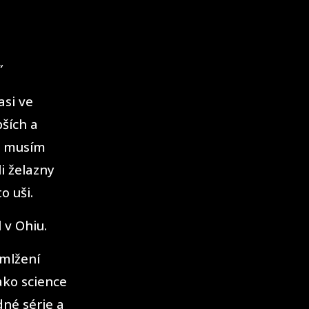
“
asi ve
pších a
ně musím
i želazny
o uši.
 v Ohiu.
amlžení
ako science
dné série a