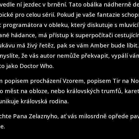
 vedle ní jezdec v brnění. Tato obálka nádherně 
ypické pro celou sérií. Pokud je vaše fantazie scho
 programátora v obleku, který diskutuje s mluvící
né hádance, má přístup k superpočítači cestujíc
rukávu má živý řetěz, pak se vám Amber bude líbit.
 myslíte, že vás autor nemůže překvapit, vypálí v
co jako Doctor Who.
m popisem procházení Vzorem, popisem Tir na No
o měst na obloze, nebo královských trumfů, kare
nikuje královská rodina.
chte Pana Zelaznyho, ať vás milosrdně opřede pa
e.