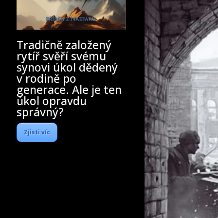
Tradičně založený
rytíř svěří svému
synovi úkol dědený
v rodině po
generace. Ale je ten
úkol opravdu
správný?
Zjisti víc