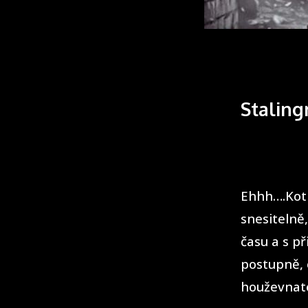
Staling
Ehhh….Kotl
snesitelně,
času a s př
postupně, 
houževnaté