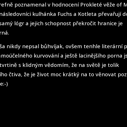
trefně poznamenal v hodnocení Prokleté věže of 
následovníci kulhánka Fuchs a Kotleta převařují d
samý lógr a jejich schopnost překročit hranice je
rná.
ša nikdy nepsal bůhvíjak, ovšem tenhle literární 
amoúčelného kurvování a ještě lacinějšího porna j
čtvrtině s klidným vědomím, že na světě je tolik
ího čtiva, že je život moc krátký na to věnovat po
e:-)