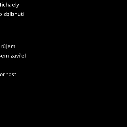
Michaely
o zblbnutí
průjem
sem zavřel
zornost