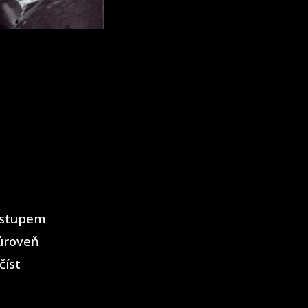
Postupem
 úroveň
číst