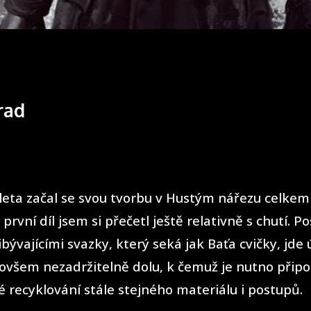
rad
eta začal se svou tvorbu v Hustým nářezu celkem
 první díl jsem si přečetl ještě relativně s chutí. 
ibývajícími svazky, který seká jak Baťa cvičky, jde
ovšem nezadržitelně dolu, k čemuž je nutno připo
 recyklování stále stejného materiálu i postupů.