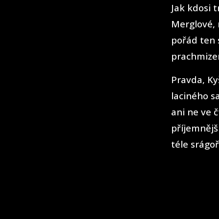
Jak kdosi 
Merglové, 
pořád ten 
prachmize
Pravda, Ky
laciného s
ani ne ve 
příjemnějš
téle srágoř