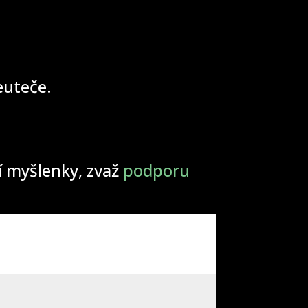
neuteče.
ší myšlenky, zvaž
podporu