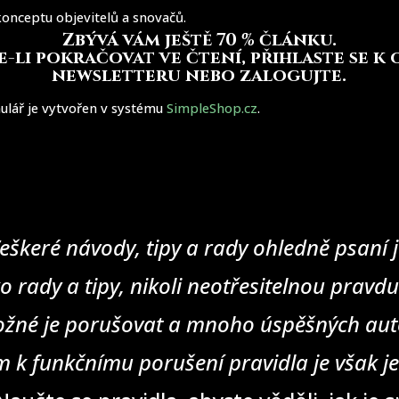
konceptu objevitelů a snovačů.
Zbývá vám ještě 70 % článku
.
-li pokračovat ve čtení, přihlaste se k
newsletteru nebo zalogujte.
ulář je vytvořen v systému
SimpleShop.cz
.
eškeré návody, tipy a rady ohledně psaní j
o rady a tipy, nikoli neotřesitelnou pravd
žné je porušovat a mnoho úspěšných auto
 k funkčnímu porušení pravidla je však j