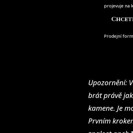
projevuje na 
Chcete
Prodejní form
Upozornění: V
brát právě jak
kamene. Je mo
Prvním krokem