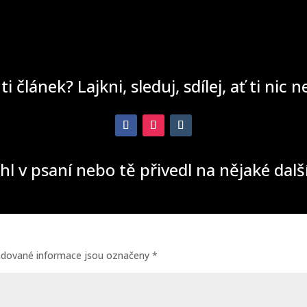
 ti článek? Lajkni, sleduj, sdílej, ať ti nic 
hl v psaní nebo tě přivedl na nějaké dal
adované informace jsou označeny
*