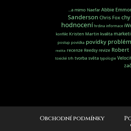
Abbie Emmo
...a mimo Naefar
Sanderson
chy
Chris Fox
hodnocení
iWr
hrdina
informace
market
Kristen Martin
kvalita
konflikt
problém
povídky
postup
povídka
Robert
recenze
Reedsy
revize
realita
Veloci
tvorba světa
trh
toxické
typologie
zač
Obchodní podmínky
P