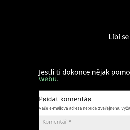
Líbí se
Jestli ti dokonce nějak pomo
webu
.
Pøidat komentáø
Vaše e-mailová adresa nebude zveřejněna.
Vyž