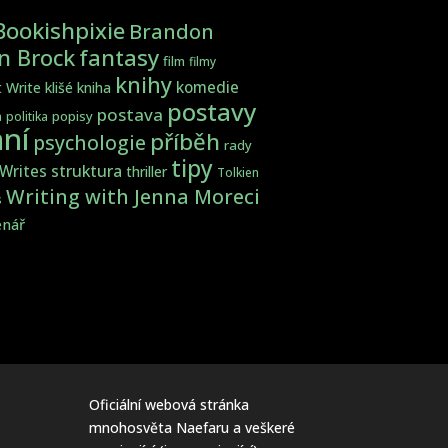
Bookishpixie
Brandon
fantasy
en Brock
film
filmy
knihy
komedie
t Write
klišé
kniha
postavy
postava
popisy
a
politika
ní
příběh
psychologie
rady
tipy
struktura
 Writes
thriller
Tolkien
Writing with Jenna Moreci
s
enář
Oficiální webová stránka
mnohosvěta Naefaru a veškeré