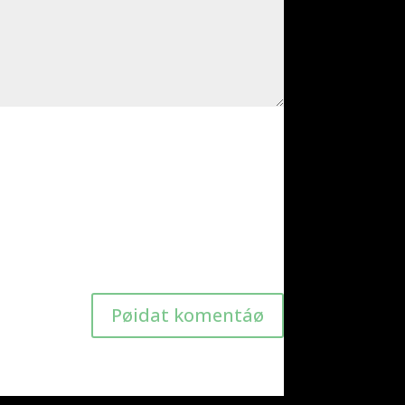
Pøidat komentáø