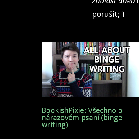
znalost aneb
N
porušit;-)
BookishPixie: Všechno o
nárazovém psaní (binge
writing)