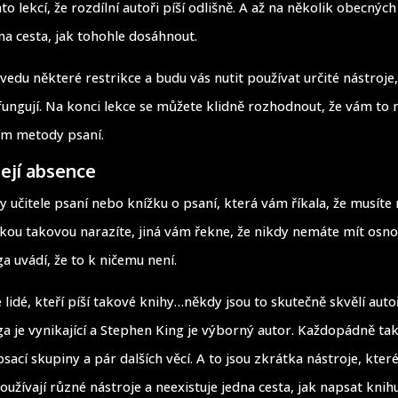
o lekcí, že rozdílní autoři píší odlišně. A až na několik obecnýc
na cesta, jak tohohle dosáhnout.
vedu některé restrikce a budu vás nutit používat určité nástroje,
s fungují. Na konci lekce se můžete klidně rozhodnout, že vám to 
ím metody psaní.
její absence
dy učitele psaní nebo knížku o psaní, která vám říkala, že musíte
kou takovou narazíte, jiná vám řekne, že nikdy nemáte mít osno
a uvádí, že to k ničemu není.
e lidé, kteří píší takové knihy…někdy jsou to skutečně skvělí auto
a je vynikající a Stephen King je výborný autor. Každopádně tak
sací skupiny a pár dalších věcí. A to jsou zkrátka nástroje, kter
oužívají různé nástroje a neexistuje jedna cesta, jak napsat knihu