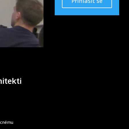
Přihlásit se
itekti
becnému