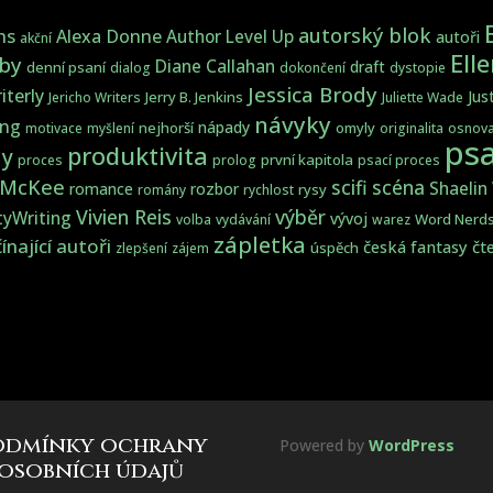
autorský blok
ns
Alexa Donne
Author Level Up
autoři
akční
Ell
by
Diane Callahan
draft
denní psaní
dialog
dokončení
dystopie
Jessica Brody
iterly
Jus
Jerry B. Jenkins
Jericho Writers
Juliette Wade
návyky
ing
nápady
nejhorší
omyly
motivace
myšlení
originalita
osnov
psa
produktivita
y
první kapitola
proces
prolog
psací proces
 McKee
scifi
scéna
Shaelin
romance
rozbor
rysy
romány
rychlost
Vivien Reis
výběr
tyWriting
vývoj
Word Nerd
volba
vydávání
warez
zápletka
ínající autoři
česká fantasy
čt
úspěch
zlepšení
zájem
odmínky ochrany
Powered by
WordPress
osobních údajů