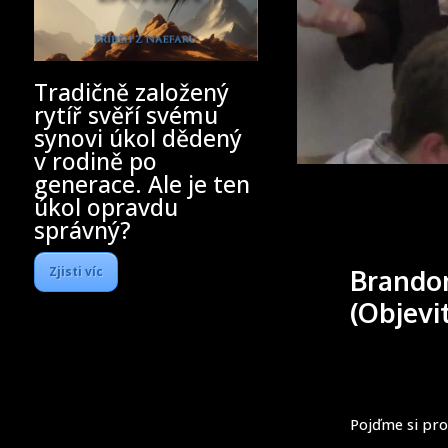
Tradičně založený
rytíř svěří svému
synovi úkol dědený
v rodině po
generace. Ale je ten
úkol opravdu
správný?
Zjisti víc
Brandon
(Objevi
Pojďme si pro