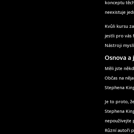
konceptu těcht
neexistuje jed
Kvůli kursu za
jestli pro vá
Nástroji mysl
Osnova a 
Měli jste něk
Občas na něja
Stephena King
Je to proto, ž
Stephena King
nepoužívejte p
Různí autoři p