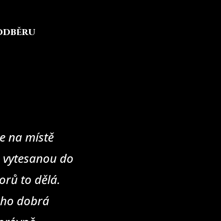
 odběru
e na místě
u vytesanou do
rů to dělá.
eho dobrá