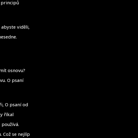
h principů
 abyste viděli,
nesedne.
 mít osnovu?
vu. O psaní
ři, O psaní od
y říkal
é používá.
. Což se nejlíp