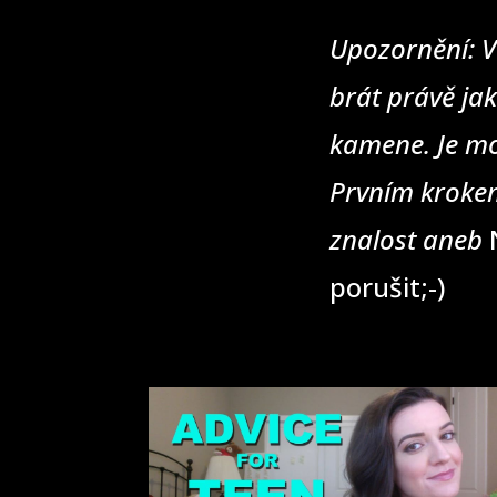
Upozornění: V
brát právě jak
kamene. Je mo
Prvním krokem
znalost aneb
N
porušit;-)