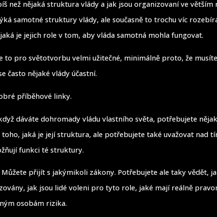
píš než nějaká struktura vlády a jak jsou organizovaní ve větším 
ýká samotné struktury vlády, ale současně to trochu víc rozebírá,
 jaká je jejich role v tom, aby vláda samotná mohla fungovat.
je to pro světotvorbu velmi užitečné, minimálně proto, že musít
se často nějaké vlády účastní.
dobré příběhové linky.
 když dáváte dohromady vládu vlastního světa, potřebujete něja
toho, jaká je její struktura, ale potřebujete také uvažovat nad t
ožňují funkci té struktury.
. Můžete přijít s jakýmikoli zákony. Potřebujete ale taky vědět, ja
ovány, jak jsou lidé voleni pro tyto role, jaké mají reálně pravo
zným osobám rizika.