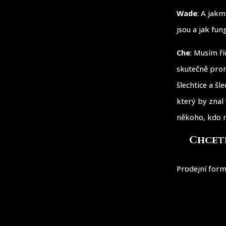
Wade
: A jakm
jsou a jak fun
Che
: Musím ř
skutečně prom
šlechtice a šl
který by znal
někoho, kdo r
Chcete
Prodejní form