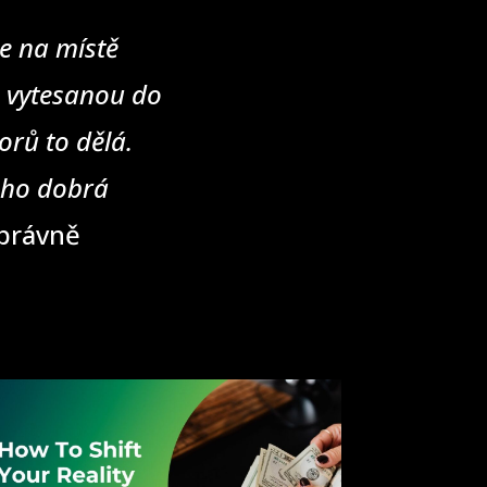
e na místě
u vytesanou do
rů to dělá.
eho dobrá
správně