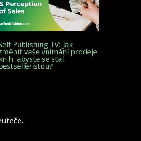
Self Publishing TV: Jak
změnit vaše vnímání prodeje
knih, abyste se stali
bestselleristou?
neuteče.