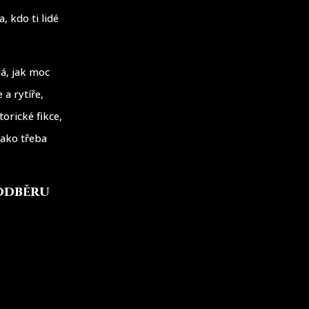
, kdo ti lidé
dá, jak moc
 a rytíře,
torické fikce,
Jako třeba
 odběru