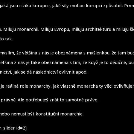
 jaká jsou rizika korupce, jaké síly mohou korupci způsobit. Prvn
o. Miluju monarchii. Miluju Evropu, miluju architekturu a miluju šl
to tak.
 myslím, že většina z nás je obeznámena s myšlenkou, že tam bu
ětšina z nás je také obeznámena s tím, že když je to dědičné, bu
ictví, jak se dá následnictví ovlivnit apod.
á je reálná role monarchy, jak vlastně monarcha ty věci ovlivňuje
 správně. Ale potřebuješ znát to samotné právo.
 nebo nemusí být konstituční monarchie.
_slider id=2]