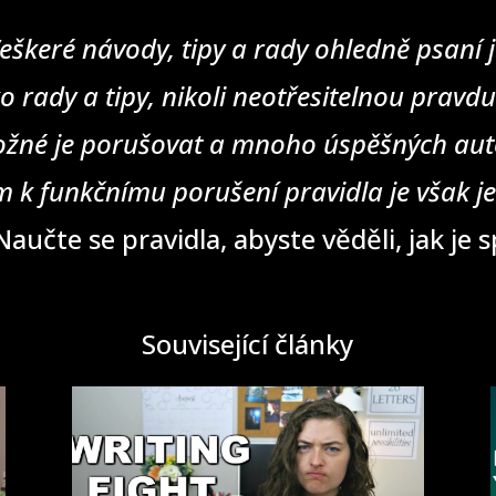
eškeré návody, tipy a rady ohledně psaní j
o rady a tipy, nikoli neotřesitelnou pravd
žné je porušovat a mnoho úspěšných auto
 k funkčnímu porušení pravidla je však j
aučte se pravidla, abyste věděli, jak je 
Související články