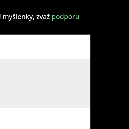
ší myšlenky, zvaž
podporu