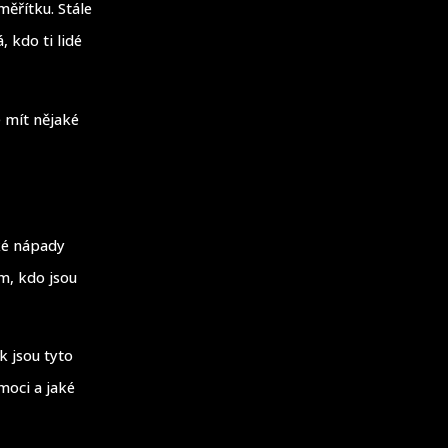
měřítku. Stále
 kdo ti lidé
e mít nějaké
ké nápady
ím, kdo jsou
k jsou tyto
moci a jaké