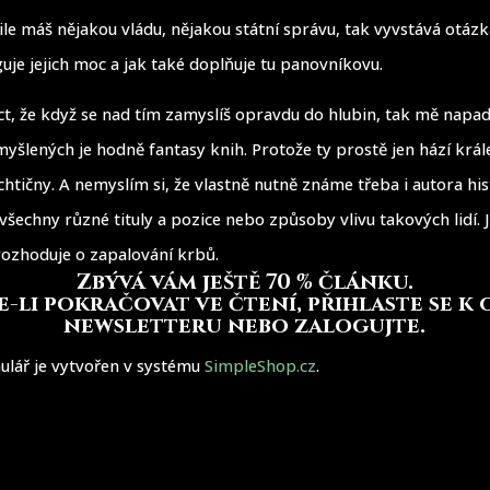
ile máš nějakou vládu, nějakou státní správu, tak vyvstává otázka
guje jejich moc a jak také doplňuje tu panovníkovu.
íct, že když se nad tím zamyslíš opravdu do hlubin, tak mě napa
yšlených je hodně fantasy knih. Protože ty prostě jen hází krále
echtičny. A nemyslím si, že vlastně nutně známe třeba i autora his
 všechny různé tituly a pozice nebo způsoby vlivu takových lidí. 
ozhoduje o zapalování krbů.
Zbývá vám ještě 70 % článku
.
-li pokračovat ve čtení, přihlaste se k
newsletteru nebo zalogujte.
ulář je vytvořen v systému
SimpleShop.cz
.