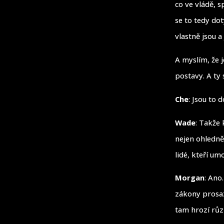
co ve vládě, s
se to tedy dot
vlastně jsou a
A myslím, že 
postavy. A ty 
Che
: Jsou to 
Wade
: Takže
nejen ohledně 
lidé, kteří um
Morgan
: Ano
zákony prosaz
tam hrozí rů