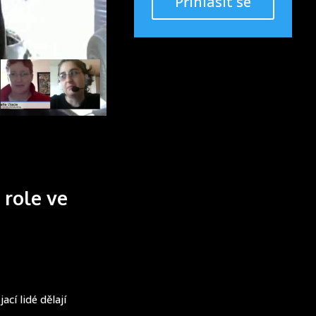
Přihlásit se
 role ve
ací lidé dělají