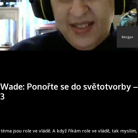
e Wade: Ponořte se do světotvorby –
/3
 téma jsou role ve vládě. A když říkám role ve vládě, tak myslím, j