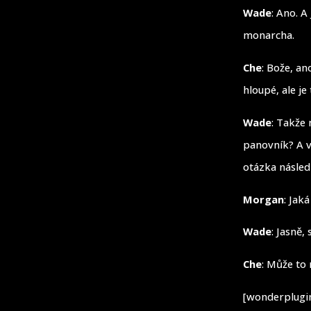
Wade
: Ano. A
monarcha.
Che
: Bože, an
hloupé, ale je 
Wade
: Takže
panovník? A v
otázka následn
Morgan
: Jak
Wade
: Jasně,
Che
: Může to
[wonderplugin