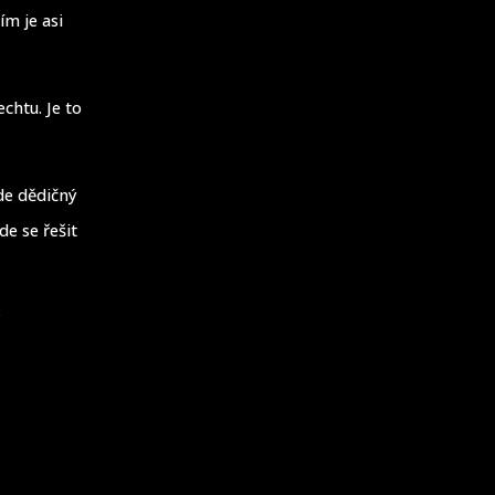
ím je asi
echtu. Je to
de dědičný
de se řešit
?