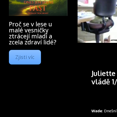
Proč se v lese u
malé vesničky
ztrácejí mladí a
zcela zdraví lidé?
Zjisti víc
Juliett
vládě 1
Wade
: Dnešní