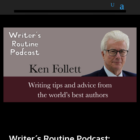
podnětné myšlenky
Writer´s Routine Podcast: