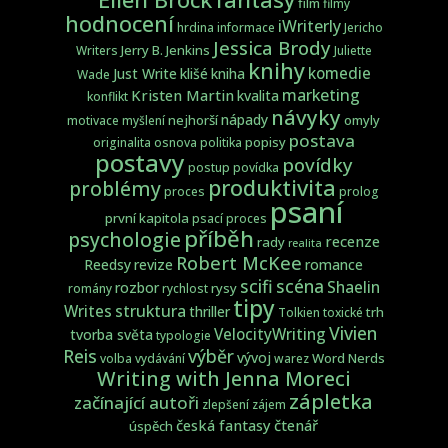
film
filmy
hodnocení
iWriterly
hrdina
informace
Jericho
Jessica Brody
Jerry B. Jenkins
Writers
Juliette
knihy
komedie
Just Write
klišé
kniha
Wade
marketing
Kristen Martin
kvalita
konflikt
návyky
nápady
nejhorší
omyly
motivace
myšlení
postava
popisy
originalita
osnova
politika
postavy
povídky
postup
povídka
produktivita
problémy
proces
prolog
psaní
první kapitola
psací proces
příběh
psychologie
recenze
rady
realita
Robert McKee
Reedsy
revize
romance
scifi
scéna
Shaelin
rozbor
rysy
romány
rychlost
tipy
struktura
Writes
thriller
trh
Tolkien
toxické
Vivien
VelocityWriting
tvorba světa
typologie
Reis
výběr
vývoj
Word Nerds
volba
vydávání
warez
Writing with Jenna Moreci
zápletka
začínající autoři
zlepšení
zájem
česká fantasy
čtenář
úspěch