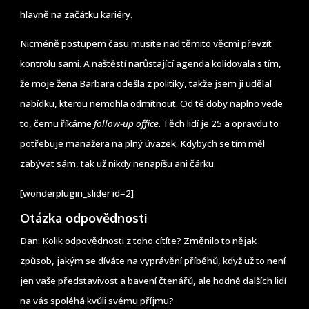
hlavně na začátku kariéry.
Nicméně postupem času musíte nad těmito věcmi převzít
kontrolu sami. A naštěstí narůstající agenda kolidovala s tím,
že moje žena Barbara odešla z politiky, takže jsem ji udělal
nabídku, kterou nemohla odmítnout. Od té doby naplno vede
to, čemu říkáme
follow-up office
. Těch lidí je 25 a opravdu to
potřebuje manažera na plný úvazek. Kdybych se tím měl
zabývat sám, tak už nikdy nenapíšu ani čárku.
[wonderplugin_slider id=2]
Otázka odpovědnosti
Dan: Kolik odpovědnosti z toho cítíte? Změnilo to nějak
způsob, jakým se díváte na vyprávění příběhů, když už to není
jen vaše představivost a bavení čtenářů, ale hodně dalších lidí
na vás spoléhá kvůli svému příjmu?