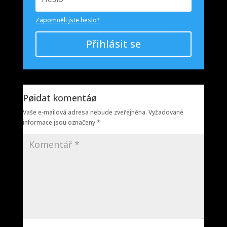
Zapomněli jste heslo?
Přihlásit se
Pøidat komentáø
Vaše e-mailová adresa nebude zveřejněna.
Vyžadované
informace jsou označeny
*