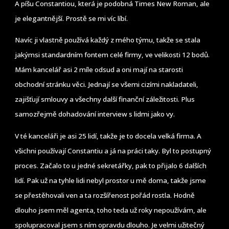
A píšu Constantiou, která je podobná Times New Roman, ale
je elegantnější. Prostě se mi víc líbí.
Navíc ji vlastně používá každý z mého týmu, takže se stala
jakýmsi standardním fontem celé firmy, ve velikosti 12 bodů.
Mám kancelář asi 2 míle odsud a oni mají na starosti
obchodní stránku věci. Jednají se všemi cizími nakladateli,
zajišťují smlouvy a všechny další finanční záležitosti. Plus
samozřejmě dohadování interview s lidmi jako vy.
V té kanceláři je asi 25 lidí, takže je to docela velká firma. A
všichni používají Constantiu a já na práci taky. Byl to postupný
proces. Začalo to u jedné sekretářky, pak to přijalo 6 dalších
lidí. Pak už na tyhle lidi nebyl prostor u mě doma, takže jsme
se přestěhovali ven a ta rozšířenost pořád rostla. Hodně
dlouho jsem měl agenta, toho teda už roky nepoužívám, ale
spolupracoval jsem s ním opravdu dlouho. Je velmi užitečný