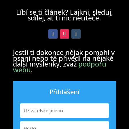
Líbí se ti článek? Lajkni, sleduj,
sdílej, ať ti nic neuteče.
Jestli ti dokonce nějak pomohl v
psaní nebo tě přivedl na nějaké
další myšlenky, zvaž
podporu
webu
.
Přihlášení