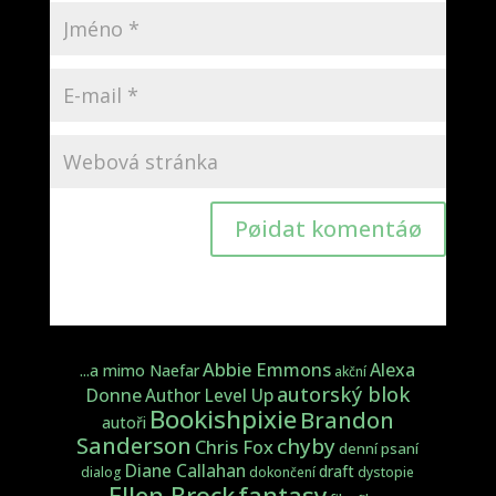
Pøidat komentáø
Abbie Emmons
Alexa
...a mimo Naefar
akční
autorský blok
Donne
Author Level Up
Bookishpixie
Brandon
autoři
Sanderson
chyby
Chris Fox
denní psaní
Diane Callahan
draft
dialog
dokončení
dystopie
fantasy
Ellen Brock