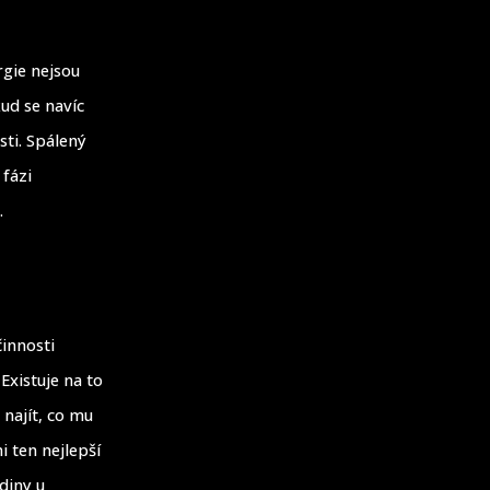
rgie nejsou
ud se navíc
sti. Spálený
 fázi
.
činnosti
Existuje na to
 najít, co mu
 ten nejlepší
diny u