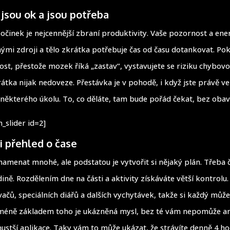
jsou ok a jsou potřeba
činek je nejcennější zbraní produktivity. Vaše pozornost a ene
ými zdroji a tělo zkrátka potřebuje čas od času dotankovat. Pok
nost, přestože mozek říká „zastav“, vystavujete se riziku chybovo
átka nijak nedoveze. Přestávka je v pohodě, i když jste právě ve
některého úkolu. To, co děláte, tam bude pořád čekat, bez obav
_slider id=2]
i přehled o čase
amenat mnohé, ale podstatou je vytvořit si nějaký plán. Třeba 
ně. Rozdělením dne na části a aktivity získáváte větší kontrolu. 
čů, speciálních diářů a dalších vychytávek, takže si každý může
méně základem toho je ukázněná mysl, bez té vám nepomůže ani
hustší aplikace. Taky vám to může ukázat, že strávíte denně 4 ho