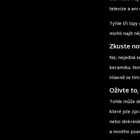
televize a ani
Tyhle tři tip
mohli najít ně
Zkuste n
Ne, nejedná s
keramiku. Nov
Hlavně se tím
Oživte to, 
Tohle může do
které jste zpr
nebo dokresle
a nového psan