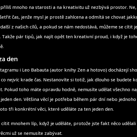
příliš mnoho na starosti a na kreativitu už nezbývá prostor. Ne, 
etřit čas, jenže mysl je prostě zahlcena a odmítá se chovat jakko
 další z našich cílů, a pokud se nám nedostává, můžeme se cítit j
 Takže pár tipů, jak najít opět ten kreativní proud, i když je toho
ě.
 za den
stagramu i Leo Babauta (autor knihy Zen a hotovo) docházejí sh
 co nejvíc krade čas. Nestanovíte si totiž, jak dlouho se budete
t. Pokud toho máte opravdu hodně, nemusíte udělat všechno na
v jeden den. Většina věcí je potřeba během pár dní nebo jednoho
oto tři konkrétní věci, které uděláte za ten jeden den.
cítit mnohem líp, když je uděláte, protože jste fakt něco udělali
ěcmi už se nemusíte zabývat.