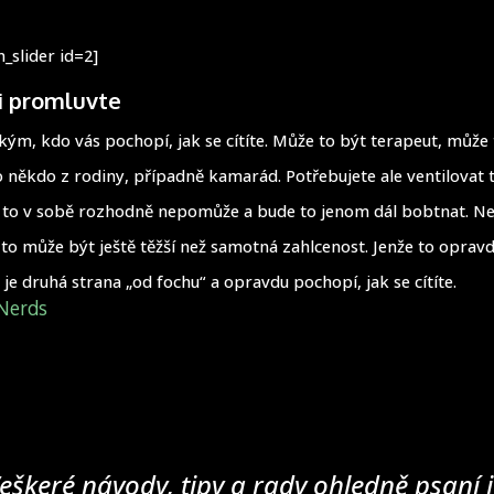
_slider id=2]
i promluvte
kým, kdo vás pochopí, jak se cítíte. Může to být terapeut, může 
 někdo z rodiny, případně kamarád. Potřebujete ale ventilovat to,
 to v sobě rozhodně nepomůže a bude to jenom dál bobtnat. Ne
to může být ještě těžší než samotná zahlcenost. Jenže to opra
je druhá strana „od fochu“ a opravdu pochopí, jak se cítíte.
Nerds
eškeré návody, tipy a rady ohledně psaní j