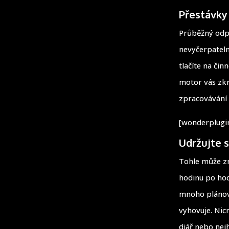
Přestávky 
Průběžný odpo
nevyčerpateln
tlačíte na čin
motor vás zkr
zpracovávání 
[wonderplugin
Udržujte s
Tohle může zn
hodinu po hodi
mnoho plánova
vyhovuje. Nic
diář nebo nej