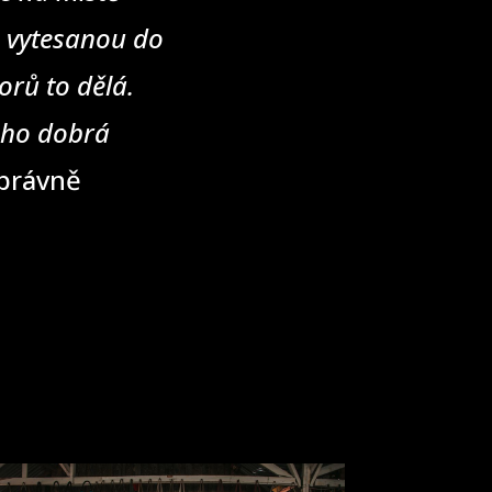
u vytesanou do
rů to dělá.
eho dobrá
správně