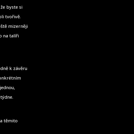
že byste si
li tvořivě.
eště mizerněji
 na talíři
odně k závěru
 konkrétním
jednou,
 týdne.
 a těmito