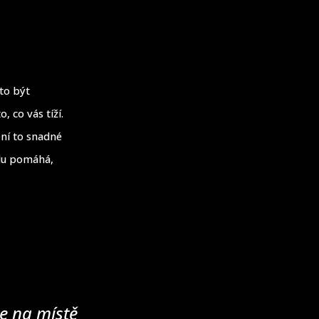
to být
 co vás tíží.
ní to snadné
vdu pomáhá,
e na místě