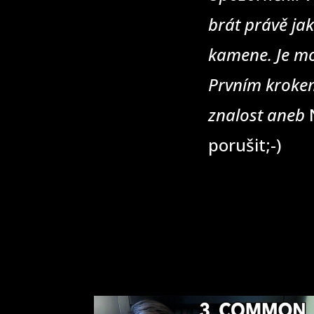
brát právě jak
kamene. Je mo
Prvním krokem
znalost aneb
N
porušit;-)