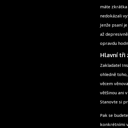
máte zkrátka 
nedokázali vyš
Jenže psaní je
až depresivně.
opravdu hodn
Hlavní tři
Zakladatel In
ohledně toho,
věcem věnova
většinou ani 
Stanovte si pr
Pak se budete 
konkrétními v