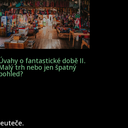
Úvahy o fantastické době II.
Malý trh nebo jen špatný
pohled?
 neuteče.