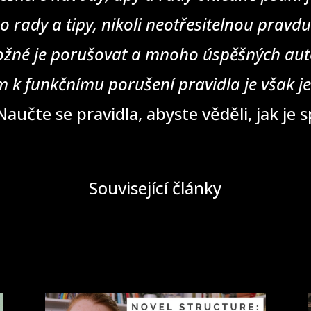
o rady a tipy, nikoli neotřesitelnou pravd
žné je porušovat a mnoho úspěšných auto
 k funkčnímu porušení pravidla je však j
aučte se pravidla, abyste věděli, jak je 
Související články