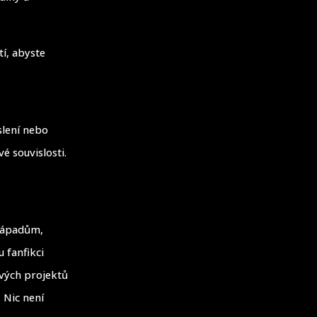
tí, abyste
slení nebo
 souvislosti.
 nápadům,
u fanfikci
ových projektů
 Nic není