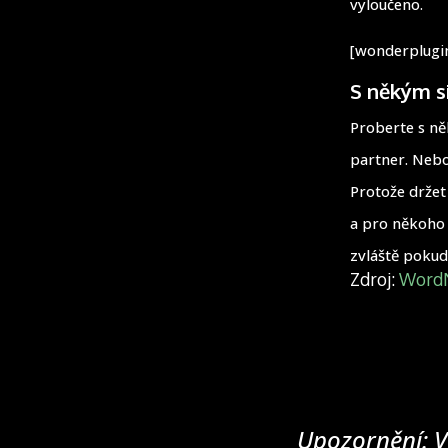
vyloučeno.
[wonderplugin
S někým s
Proberte s ně
partner. Nebo
Protože držet
a pro někoho 
zvláště pokud 
Zdroj:
Word
Upozornění: V