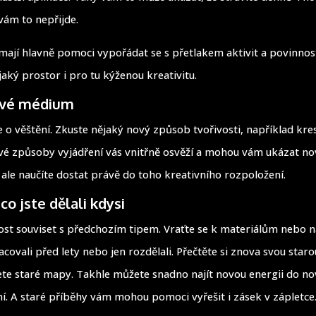
 vám to nepřijde.
y mají hlavně pomoci vypořádat se s přetlakem aktivit a povinnos
jaký prostor i pro tu kýženou kreativitu.
ové médium
e o věštění. Zkuste nějaký nový způsob tvořivosti, například kre
é způsoby vyjádření vás vnitřně osvěží a mohou vám ukázat nové
 ale naučíte dostat právě do toho kreativního rozpoložení.
co jste dělali kdysi
st souviset s předchozím tipem. Vraťte se k materiálům nebo
acovali před lety nebo jen rozdělali. Přečtěte si znova svou staro
te staré mapy. Takhle můžete snadno najít novou energii do n
í. A staré příběhy vám mohou pomoci vyřešit i zásek v zápletce.