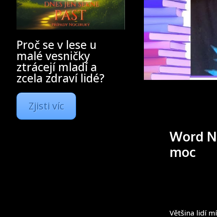
Proč se v lese u
malé vesničky
ztrácejí mladí a
zcela zdraví lidé?
Zjisti víc
Word Ne
moc
Většina lidí 