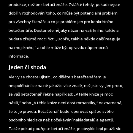
produkce, než bez betačtenáře. Zvláště tehdy, pokud nejste
dobři v rozhodování toho, co může být potenciální problém
pro všechny čtenáře a co je problém jen pro konkrétního
betačtenáře. Dostanete nějaký názor na vaši knihu, takže si
budete zřejmě moci říct: „Dobře, takhle někdo další reaguje
na moji knihu,“ a tohle může být opravdu nápomocná
informace.
Jeden či shoda
Ale vy se chcete ujistit…co děláte s betečtenářem je
nespoléhání se na ně jakožto více znalé, než jste vy. Jen proto,
že váš betačtenář řekne například: „V téhle knize je moc
násilí,“ nebo „V téhle knize není dost romantiky,“ neznamená,
že to je pravda. Betačtenář bude operovat spíš ze svého
osobního hlediska než z očekávání nakladatelů a agentů.
Takže pokud použijete betačtenáře, je obvykle lepí použít víc