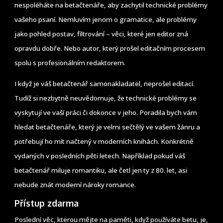
nespoléháte na betačtenáře, aby zachytil technické problémy
vašeho psaní. Nemluvím jenom o gramatice, ale problémy
jako pohled postav, filtrování – věci, které jen editor zná
opravdu dobře. Nebo autor, který prošel editačním procesem
spolu s profesionálním redaktorem.
I když je váš betačtenář samonakladatel, neprošel editací.
Tudíž si nezbytně neuvědomuje, že technické problémy se
vyskytují ve vaší práci či dokonce v jeho. Poradila bych vám
hledat betačtenáře, který je velmi sečtělý ve vašem žánru a
potřebují ho mít načtený v moderních knihách. Konkrétně
vydaných v posledních pěti letech. Například pokud váš
betačtenář miluje romantiku, ale četl jen ty z 80. let, asi
nebude znát moderní nároky romance.
Přístup zdarma
Poslední věc, kterou mějte na paměti, když používáte betu, je,