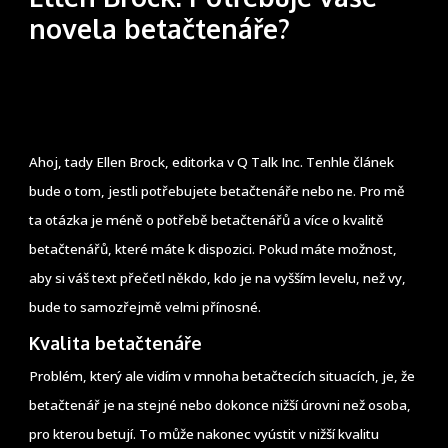
novela betačtenáře?
Ahoj, tady Ellen Brock, editorka v Q Talk Inc. Tenhle článek
bude o tom, jestli potřebujete betačtenáře nebo ne. Pro mě
ta otázka je méně o potřebě betačtenářů a více o kvalitě
betačtenářů, které máte k dispozici. Pokud máte možnost,
aby si váš text přečetl někdo, kdo je na vyšším levelu, než vy,
bude to samozřejmě velmi přínosné.
Kvalita betačtenáře
Problém, který ale vidím v mnoha betačtecích situacích, je, že
betačtenář je na stejné nebo dokonce nižší úrovni než osoba,
pro kterou betují. To může nakonec vyústit v nižší kvalitu