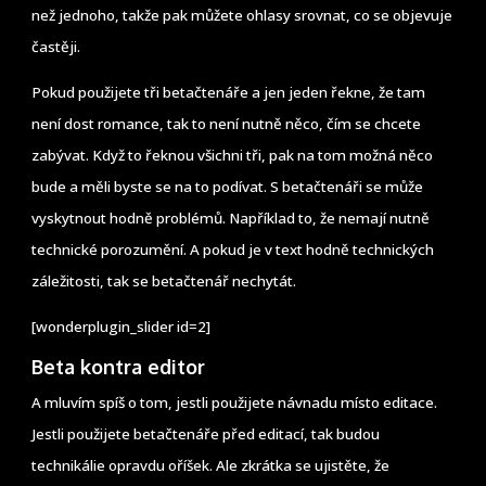
než jednoho, takže pak můžete ohlasy srovnat, co se objevuje
častěji.
Pokud použijete tři betačtenáře a jen jeden řekne, že tam
není dost romance, tak to není nutně něco, čím se chcete
zabývat. Když to řeknou všichni tři, pak na tom možná něco
bude a měli byste se na to podívat. S betačtenáři se může
vyskytnout hodně problémů. Například to, že nemají nutně
technické porozumění. A pokud je v text hodně technických
záležitosti, tak se betačtenář nechytát.
[wonderplugin_slider id=2]
Beta kontra editor
A mluvím spíš o tom, jestli použijete návnadu místo editace.
Jestli použijete betačtenáře před editací, tak budou
technikálie opravdu oříšek. Ale zkrátka se ujistěte, že