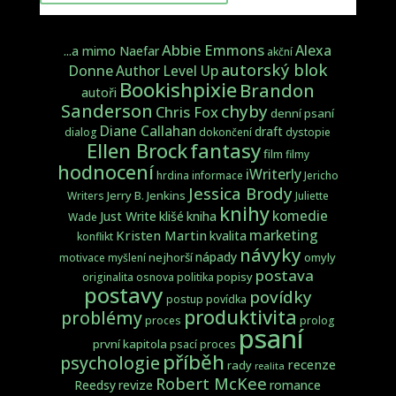
Abbie Emmons
Alexa
...a mimo Naefar
akční
autorský blok
Donne
Author Level Up
Bookishpixie
Brandon
autoři
Sanderson
chyby
Chris Fox
denní psaní
Diane Callahan
draft
dialog
dokončení
dystopie
fantasy
Ellen Brock
film
filmy
hodnocení
iWriterly
hrdina
informace
Jericho
Jessica Brody
Jerry B. Jenkins
Writers
Juliette
knihy
komedie
Just Write
klišé
kniha
Wade
marketing
Kristen Martin
kvalita
konflikt
návyky
nápady
nejhorší
omyly
motivace
myšlení
postava
popisy
originalita
osnova
politika
postavy
povídky
postup
povídka
produktivita
problémy
proces
prolog
psaní
první kapitola
psací proces
příběh
psychologie
recenze
rady
realita
Robert McKee
Reedsy
revize
romance