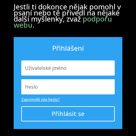
Jestli ti dokonce nějak pomohl v
psaní nebo tě přivedl na nějaké
další myšlenky, zvaž
podporu
webu
.
Přihlášení
Zapomněli jste heslo?
Přihlásit se