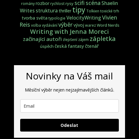
scifi
scéna
Shaelin
rozbor
rysy
romány
rychlost
tipy
struktura
Writes
thriller
trh
Tolkien
toxické
Vivien
VelocityWriting
tvorba světa
typologie
Reis
výběr
vývoj
Word Nerds
volba
vydávání
warez
Writing with Jenna Moreci
zápletka
začínající autoři
zlepšení
zájem
česká fantasy
čtenář
úspěch
Novinky na Váš mail
Měsíční výběr nejen nejzajímavějších článků.
Odeslat