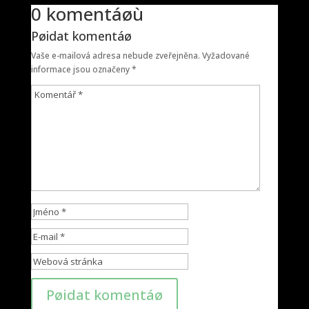
0 komentáøù
Pøidat komentáø
Vaše e-mailová adresa nebude zveřejněna.
Vyžadované
informace jsou označeny
*
Pøidat komentáø