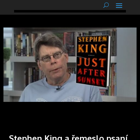
podnětné myšlenky
Stephen King a řemeslo psaní