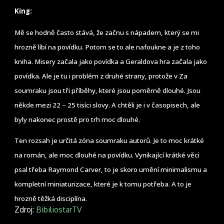
King:
Mě se hodně často stává, že začnu s nápadem, který se mi
hrozně líbí na povídku. Potom se to ale nafoukne a je z toho
kniha. Misery začala jako povídka a Geraldova hra začala jako
povídka. Ale je tu i problém z druhé strany, protože v Za
soumraku jsou tři příběhy, které jsou poměrně dlouhé. Jsou
někde mezi 22 – 25 tisíci slovy. A chtěli je i v časopisech, ale
byly nakonec prostě pro trh moc dlouhé.
Ten rozsah je určitá zóna soumraku autorů. Je to moc krátké
na román, ale moc dlouhé na povídku. Vynikající krátké věci
psal třeba Raymond Carver, to je skoro umění minimalismu a
kompletní miniaturizace, které je k tomu potřeba. A to je
hrozně těžká disciplína.
Zdroj:
BibiliostarTV