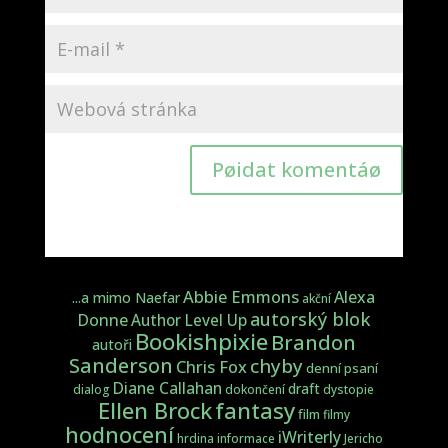
Pøidat komentáø
Abbie Emmons
Alexa
...a mimo Naefar
akční
autorský blok
Donne
Author Level Up
Bookishpixie
Brandon
autoři
Sanderson
chyby
Chris Fox
denní psaní
Diane Callahan
draft
dialog
dokončení
dystopie
fantasy
Ellen Brock
film
filmy
hodnocení
iWriterly
hrdina
informace
Jericho