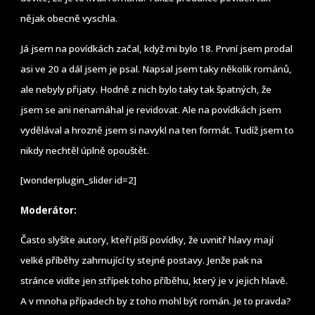
nějak obecně vyschla.
Já jsem na povídkách začal, když mi bylo 18. První jsem prodal
asi ve 20 a dál jsem je psal. Napsal jsem taky několik románů,
ale nebyly přijaty. Hodně z nich bylo taky tak špatných, že
jsem se ani nenamáhal je revidovat. Ale na povídkách jsem
vydělával a hrozně jsem si navykl na ten formát. Tudíž jsem to
nikdy nechtěl úplně opouštět.
[wonderplugin_slider id=2]
Moderátor:
Často slyšíte autory, kteří píší povídky, že uvnitř hlavy mají
velké příběhy zahrnující ty stejné postavy. Jenže pak na
stránce vidíte jen střípek toho příběhu, který je v jejich hlavě.
A v mnoha případech by z toho mohl být román. Je to pravda?