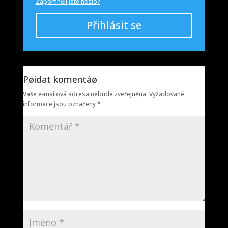
Zapomněli jste heslo?
Přihlásit se
Pøidat komentáø
Vaše e-mailová adresa nebude zveřejněna.
Vyžadované
informace jsou označeny
*