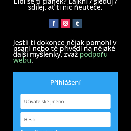
Líbí se ti článek? Lajkni / sleduj /
sdílej, ať ti nic neuteče.
Jestli ti dokonce nějak pomohl v
psaní nebo tě přivedl na nějaké
další myšlenky, zvaž
podporu
webu
.
Přihlášení