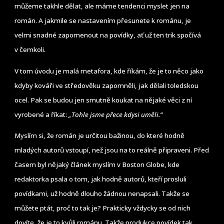
můžeme takhle dělat, ale máme tendenci myslet jen na
román. A jakmile se nastavením přesunete k románu, je
velmi snadné zapomenout na povídky, ať už ten trik spočívá
v čemkoli.
V tom úvodu je malá metafora, kde říkám, že je to něco jako
kdyby kováři ve středověku zapomněli, jak dělali toledskou
ocel. Pak se budou jen smutně koukat na nějaké věci z ní
vyrobené a říkat:
„Tohle jsme přece kdysi uměli.“
Myslím si, že román je určitou bažinou, do které hodně
mladých autorů vstoupí, než jsou na to reálně připraveni. Před
časem byl nějaký článek myslím v Boston Globe, kde
redaktorka psala o tom, jak hodně autorů, kteří prosluli
povídkami, už hodně dlouho žádnou nenapsali. Takže se
můžete ptát, proč to tak je? Prakticky vždycky se od nich
dovíte, že je to kvůli románu. Takže produkce povídek tak