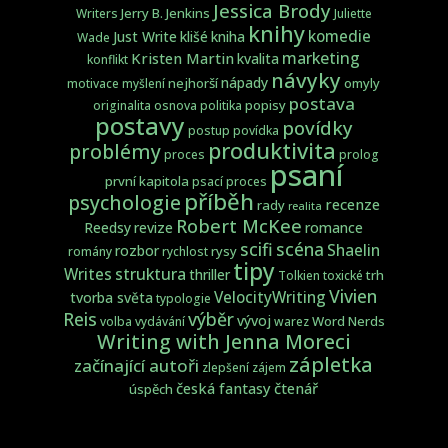
Jessica Brody
Jerry B. Jenkins
Writers
Juliette
knihy
komedie
Just Write
klišé
kniha
Wade
marketing
Kristen Martin
kvalita
konflikt
návyky
nápady
nejhorší
omyly
motivace
myšlení
postava
popisy
originalita
osnova
politika
postavy
povídky
postup
povídka
produktivita
problémy
proces
prolog
psaní
první kapitola
psací proces
příběh
psychologie
recenze
rady
realita
Robert McKee
Reedsy
revize
romance
scifi
scéna
Shaelin
rozbor
rysy
romány
rychlost
tipy
struktura
Writes
thriller
trh
Tolkien
toxické
Vivien
VelocityWriting
tvorba světa
typologie
Reis
výběr
vývoj
Word Nerds
volba
vydávání
warez
Writing with Jenna Moreci
zápletka
začínající autoři
zlepšení
zájem
česká fantasy
čtenář
úspěch