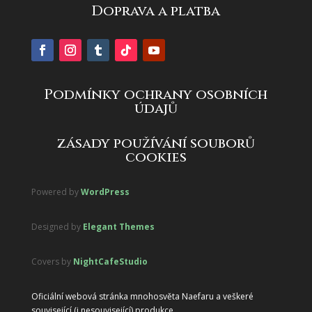
Doprava a platba
Podmínky ochrany osobních
údajů
zásady používání souborů
cookies
Powered by
WordPress
Designed by
Elegant Themes
Covers by
NightCafeStudio
Oficiální webová stránka mnohosvěta Naefaru a veškeré
související (i nesouvisející) produkce.