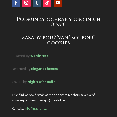
Podmínky ochrany osobních
údajů
zásady používání souborů
cookies
Powered by
WordPress
Designed by
Elegant Themes
Covers by
NightCafeStudio
Oficiální webová stránka mnohosvěta Naefaru a veškeré
související (i nesouvisející) produkce.
Kontakt:
info@naefar.cz