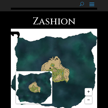
podnětné myšlenky
Zashion