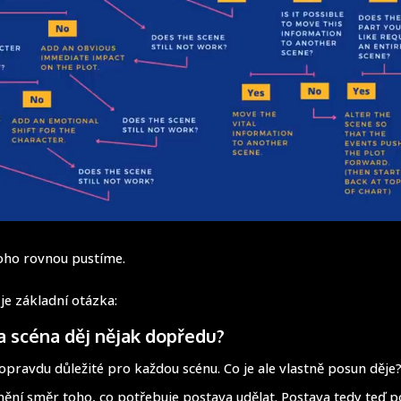
oho rovnou pustíme.
je základní otázka:
a scéna děj nějak dopředu?
ž opravdu důležité pro každou scénu. Co je ale vlastně posun děj
mění směr toho, co potřebuje postava udělat. Postava tedy teď p