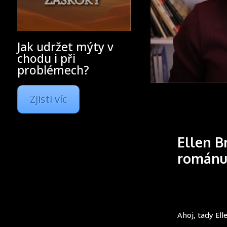
Jak udržet mýty v
chodu i při
problémech?
Zjisti víc
Ellen B
románu
Ahoj, tady El