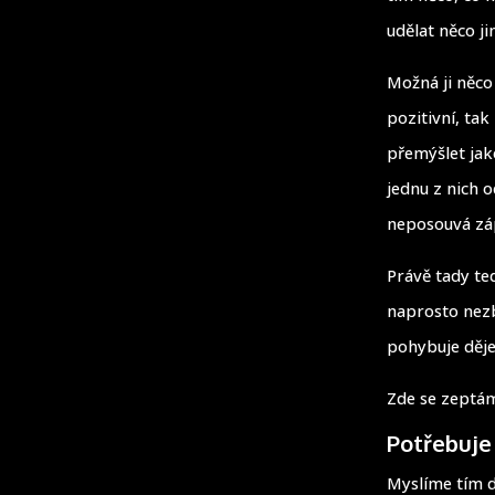
udělat něco ji
Možná ji něco 
pozitivní, tak
přemýšlet jak
jednu z nich o
neposouvá záp
Právě tady ted
naprosto nezb
pohybuje děje
Zde se zeptá
Potřebuje 
Myslíme tím d