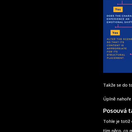
Takže se do t
Úplně nahoře 
Posouvá t
Tohle je toti
tím něco, co 