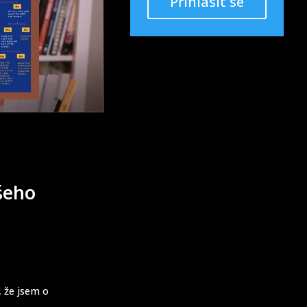
Přihlásit se
ašeho
, že jsem o