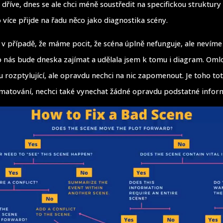
ž dříve, dnes se ale chci méně soustředit na specifickou struktur
o více přijde na řadu něco jako diagnostika scény.
t v případě, že máme pocit, že scéna úplně nefunguje, ale nevíme
to nás bude dneska zajímat a udělala jsem k tomu i diagram. Oml
 rozptylující, ale opravdu nechci na nic zapomenout. Je toho tot
atování, nechci také vynechat žádné opravdu podstatné infor