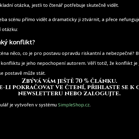
kladní otázka, jestli to čtenář potřebuje skutečně vidět.
ba scénu přímo vidět a dramaticky ji ztvárnit, a přece nefunguje
í otázku:
aký konflikt?
céna něco, co je pro postavu opravdu riskantní a nebezpečné?
onfliktu je jeho nepochopení autorem. Věří totiž, že konflikt je
se postavě může stát.
Zbývá vám ještě 70 % článku
.
-li pokračovat ve čtení, přihlaste se k
newsletteru nebo zalogujte.
ulář je vytvořen v systému
SimpleShop.cz
.