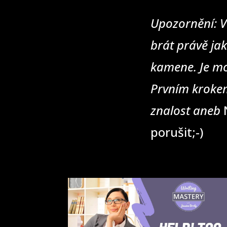
Upozornění: V
brát právě jak
kamene. Je mo
Prvním krokem
znalost aneb
N
porušit;-)