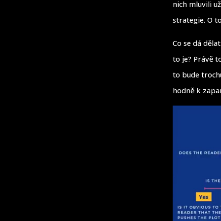
nich mluvili u
strategie. O t
Co se dá děla
to je? Právě 
to bude trochu
hodně k zapam