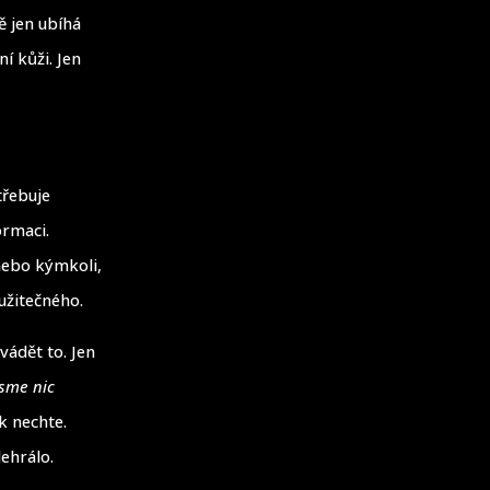
ě jen ubíhá
í kůži. Jen
třebuje
ormaci.
 nebo kýmkoli,
 užitečného.
vádět to. Jen
jsme nic
ak nechte.
ehrálo.