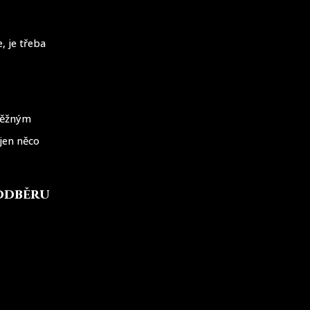
, je třeba
 Běžným
 jen něco
 odběru