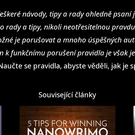
eškeré návody, tipy a rady ohledně psaní j
o rady a tipy, nikoli neotřesitelnou pravd
žné je porušovat a mnoho úspěšných auto
 k funkčnímu porušení pravidla je však j
aučte se pravidla, abyste věděli, jak je 
Související články