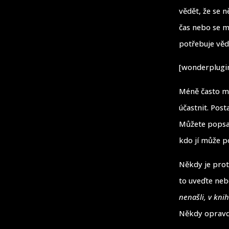
vědět, že se 
čas nebo se mě
potřebuje vědě
[wonderplugin
Méně často má
účastnit. Pos
Můžete popsat
kdo jí může po
Někdy je prot
to uveďte nebo
nenašli, v kni
Někdy opravdu