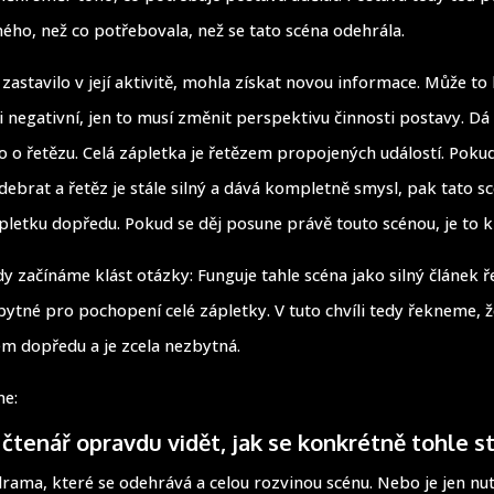
ného, než co potřebovala, než se tato scéna odehrála.
zastavilo v její aktivitě, mohla získat novou informace. Může to 
 i negativní, jen to musí změnit perspektivu činnosti postavy. Dá
o o řetězu. Celá zápletka je řetězem propojených událostí. Pok
debrat a řetěz je stále silný a dává kompletně smysl, pak tato s
letku dopředu. Pokud se děj posune právě touto scénou, je to k
y začínáme klást otázky: Funguje tahle scéna jako silný článek ř
ytné pro pochopení celé zápletky. V tuto chvíli tedy řekneme, ž
m dopředu a je zcela nezbytná.
me:
čtenář opravdu vidět, jak se konkrétně tohle s
rama, které se odehrává a celou rozvinou scénu. Nebo je jen nu