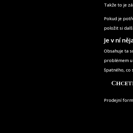
Takže to je zá
Pokud je potře
položit si dalš
Je v ní něj
Obsahuje ta s
problémem u k
špatného, co 
Chcete
Prodejní form