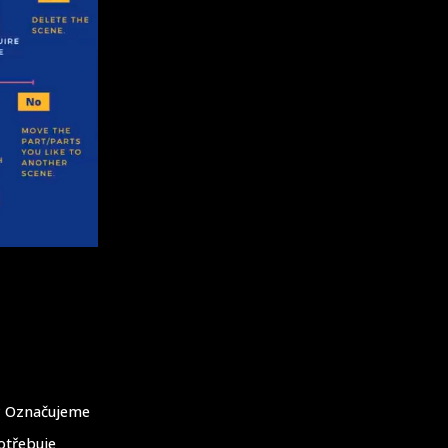
e? Označujeme
otřebuje