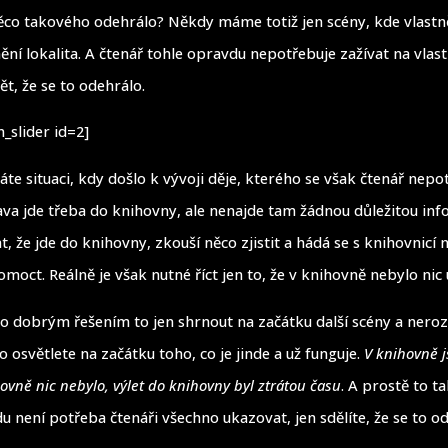
něco takového odehrálo? Někdy máme totiž jen scény, kde vlastn
ní lokalita. A čtenář tohle opravdu nepotřebuje zažívat na vlastn
t, že se to odehrálo.
_slider id=2]
te situaci, kdy došlo k vývoji děje, kterého se však čtenář nepo
tava jde třeba do knihovny, ale nenajde tam žádnou důležitou inf
, že jde do knihovny, zkouší něco zjistit a hádá se s knihovnicí
moct. Reálně je však nutné říct jen to, že v knihovně nebylo nic
o dobrým řešením to jen shrnout na začátku další scény a neroz
 osvětlete na začátku toho, co je jinde a už funguje.
V knihovně 
hovně nic nebylo, výlet do knihovny byl ztrátou času
. A prostě to t
 není potřeba čtenáři všechno ukazovat, jen sdělíte, že se to od