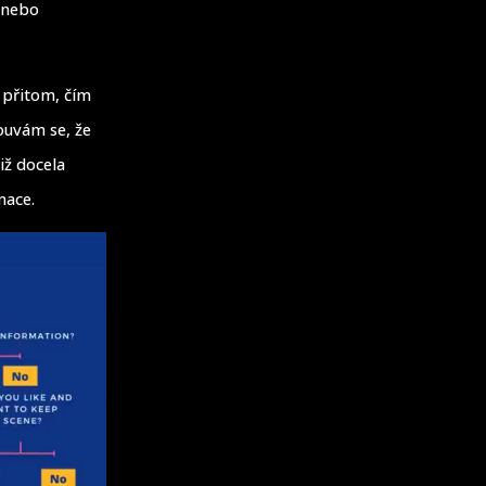
y nebo
 přitom, čím
ouvám se, že
iž docela
mace.