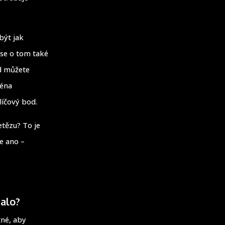
být jak
 se o tom také
ud můžete
céna
líčový bod.
etězu? To je
e ano –
talo?
tné, aby