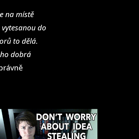
e na místě
u vytesanou do
rů to dělá.
eho dobrá
správně