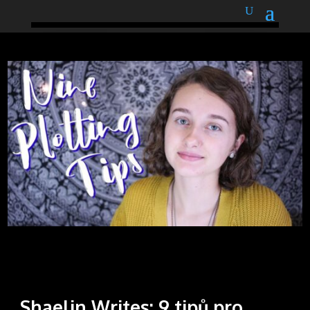
podnětné myšlenky
Shaelin Writes: 9 tipů pro