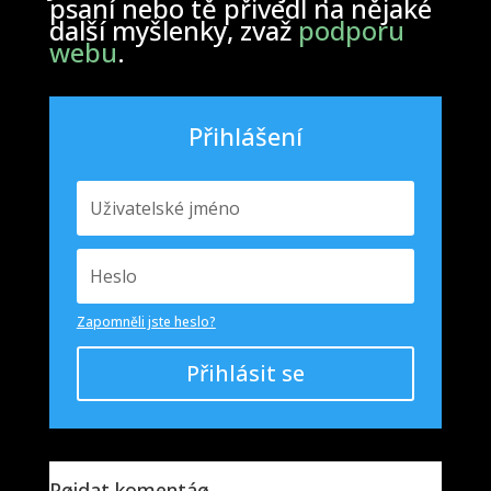
psaní nebo tě přivedl na nějaké
další myšlenky, zvaž
podporu
webu
.
Přihlášení
Zapomněli jste heslo?
Přihlásit se
Pøidat komentáø