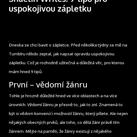
uspokojivou zápletku
Dneska se chci bavit o zápletce. Před několika týdny se mě na
Tumblru někdo zeptal, jak napsat opravdu uspokojivou
zápletku. Což je rozhodně užitečná a důležitá věc, pro kterou
mám hned 9 tipů.
První – vědomí žánru
Tohle je hrozně důležité hned ve více oblastech a na více
úrovních. Vědomí žánru je přesně to, jak to zní. Znamená to
být si vědom konvencí i možností žánru, který píšete. Ale nejen
nějakých obecných prvků, ale toho, co dělá žánr právě tím
žánrem. Mějte na paměti, že žánry existují z nějakého