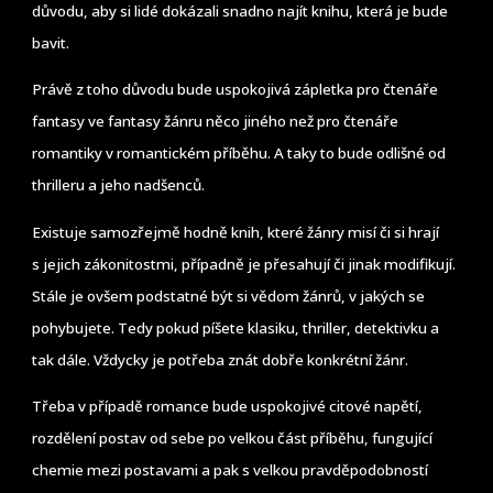
důvodu, aby si lidé dokázali snadno najít knihu, která je bude
bavit.
Právě z toho důvodu bude uspokojivá zápletka pro čtenáře
fantasy ve fantasy žánru něco jiného než pro čtenáře
romantiky v romantickém příběhu. A taky to bude odlišné od
thrilleru a jeho nadšenců.
Existuje samozřejmě hodně knih, které žánry misí či si hrají
s jejich zákonitostmi, případně je přesahují či jinak modifikují.
Stále je ovšem podstatné být si vědom žánrů, v jakých se
pohybujete. Tedy pokud píšete klasiku, thriller, detektivku a
tak dále. Vždycky je potřeba znát dobře konkrétní žánr.
Třeba v případě romance bude uspokojivé citové napětí,
rozdělení postav od sebe po velkou část příběhu, fungující
chemie mezi postavami a pak s velkou pravděpodobností