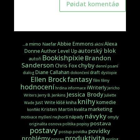
Pøidat komentáø
Abbie Emmons
Alexa
...a mimo Naefar
akční
autorský blok
Donne
Author Level Up
Bookishpixie
Brandon
autoři
Sanderson
chyby
Chris Fox
denní psaní
Diane Callahan
draft
dialog
dokončení
dystopie
fantasy
Ellen Brock
film
filmy
hodnocení
iWriterly
hrdina
informace
Jericho
Jessica Brody
Jerry B. Jenkins
Writers
Juliette
knihy
komedie
Just Write
klišé
kniha
Wade
marketing
Kristen Martin
kvalita
konflikt
návyky
nápady
nejhorší
omyly
motivace
myšlení
postava
popisy
originalita
osnova
politika
postavy
povídky
postup
povídka
produktivita
problémy
proces
prolog