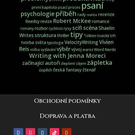
psaní
první kapitola
psací proces
příběh
psychologie
recenze
rady
realita
Robert McKee
Reedsy
revize
romance
scifi
scéna
Shaelin
rozbor
rysy
romány
rychlost
tipy
struktura
Writes
thriller
trh
Tolkien
toxické
Vivien
VelocityWriting
tvorba světa
typologie
Reis
výběr
vývoj
Word Nerds
volba
vydávání
warez
Writing with Jenna Moreci
zápletka
začínající autoři
zlepšení
zájem
česká fantasy
čtenář
úspěch
Obchodní podmínky
Doprava a platba