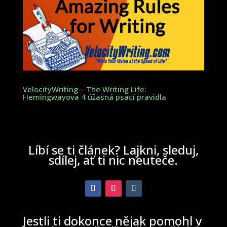
VelocityWriting – The Writing Life:
Hemingwayova 4 úžasná psací pravidla
Líbí se ti článek? Lajkni, sleduj,
sdílej, ať ti nic neuteče.
Jestli ti dokonce nějak pomohl v