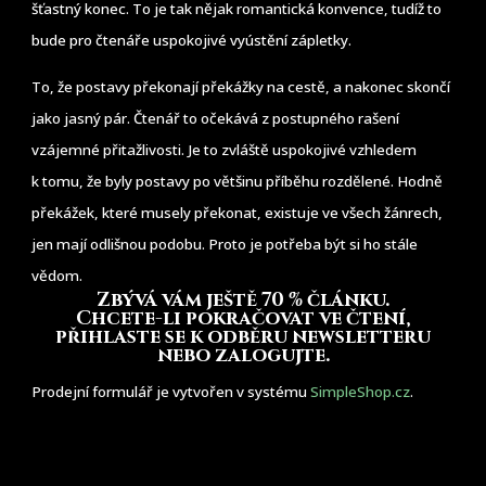
šťastný konec. To je tak nějak romantická konvence, tudíž to
bude pro čtenáře uspokojivé vyústění zápletky.
To, že postavy překonají překážky na cestě, a nakonec skončí
jako jasný pár. Čtenář to očekává z postupného rašení
vzájemné přitažlivosti. Je to zvláště uspokojivé vzhledem
k tomu, že byly postavy po většinu příběhu rozdělené. Hodně
překážek, které musely překonat, existuje ve všech žánrech,
jen mají odlišnou podobu. Proto je potřeba být si ho stále
vědom.
Zbývá vám ještě 70 % článku
.
Chcete-li pokračovat ve čtení,
přihlaste se k odběru newsletteru
nebo zalogujte.
Prodejní formulář je vytvořen v systému
SimpleShop.cz
.